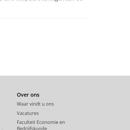
Over ons
Waar vindt u ons
Vacatures
Faculteit Economie en
Bedrijfskunde