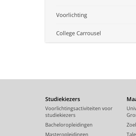
Voorlichting
College Carrousel
Studiekiezers
Maa
Voorlichtingsactiviteiten voor
Univ
studiekiezers
Gro
Bacheloropleidingen
Zoe
Masteropleidingen
Tal