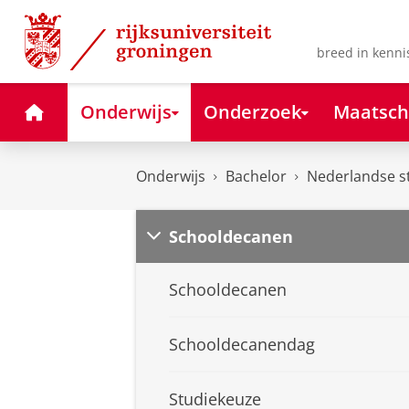
Skip
Skip
to
to
Content
Navigation
breed in kenni
Home
Onderwijs
Onderzoek
Maatsch
Onderwijs
Bachelor
Nederlandse s
Schooldecanen
Schooldecanen
Schooldecanendag
Studiekeuze