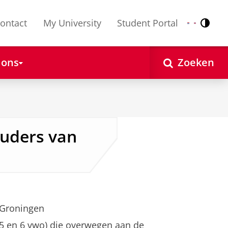
ontact
My University
Student Portal
Contr
Nederlands
English
 ons
Zoeken
ouders van
 Groningen
(5 en 6 vwo) die overwegen aan de