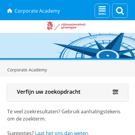
Menu
Zoek
Corporate Academy
en
zoeken
Skip
Skip
to
to
Corporate Academy
Content
Navigation
Verfijn uw zoekopdracht
Te veel zoekresultaten? Gebruik aanhalingstekens
om de zoekterm.
Suggesties?
Laat het ons dan weten
.