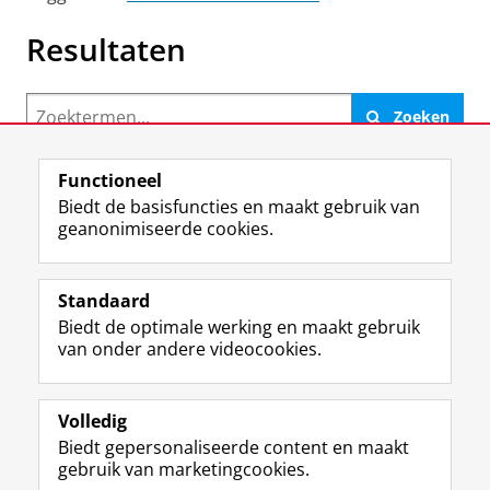
Resultaten
Zoeken
Functioneel
Biedt de basisfuncties en maakt gebruik van
geanonimiseerde cookies.
F
L
R
I
Y
Volg de RUG
a
i
S
n
o
Standaard
c
n
S
s
u
Biedt de optimale werking en maakt gebruik
e
k
-
t
T
Studiekiezers
van onder andere videocookies.
b
e
f
a
u
Maatschappij/bedrijven
o
d
e
g
b
o
I
e
r
e
Alumni
k
n
d
a
-
Volledig
p
-
R
m
k
Biedt gepersonaliseerde content en maakt
Over ons
a
p
i
-
a
gebruik van marketingcookies.
g
a
j
a
n