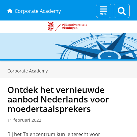
Menu
Zoek
Corporate Academy
en
zoeken
Skip
Skip
to
to
Corporate Academy
Content
Navigation
Ontdek het vernieuwde
aanbod Nederlands voor
moedertaalsprekers
11 februari 2022
Bij het Talencentrum kun je terecht voor