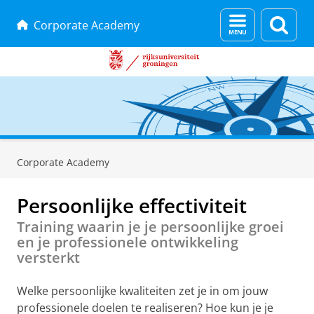
Menu
Zoek
Corporate Academy
en
zoeken
Skip
Skip
to
to
Corporate Academy
Content
Navigation
Persoonlijke effectiviteit
Training waarin je je persoonlijke groei
en je professionele ontwikkeling
versterkt
Welke persoonlijke kwaliteiten zet je in om jouw
professionele doelen te realiseren? Hoe kun je je