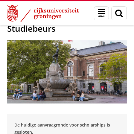
Skip
Skip
Over ons
Campus Fryslân
Onderwijs
Menu
Zoek
to
to
en
Content
Navigation
zoeken
Studiebeurs
De huidige aanvraagronde voor scholarships is
gesloten.