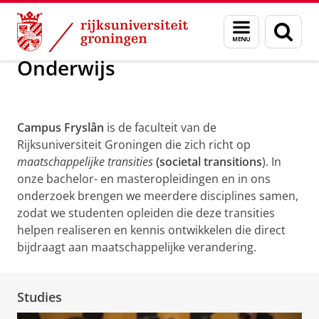
Skip
Skip
Over ons
Campus Fryslân
Onderwijs
Menu
Zoek
to
to
en
Content
Navigation
zoeken
Onderwijs
Campus Fryslân
is de faculteit van de
Rijksuniversiteit Groningen die zich richt op
maatschappelijke transities
(societal transitions
). In
onze bachelor- en masteropleidingen en in ons
onderzoek brengen we meerdere disciplines samen,
zodat we studenten opleiden die deze transities
helpen realiseren en kennis ontwikkelen die direct
bijdraagt aan maatschappelijke verandering.
Studies