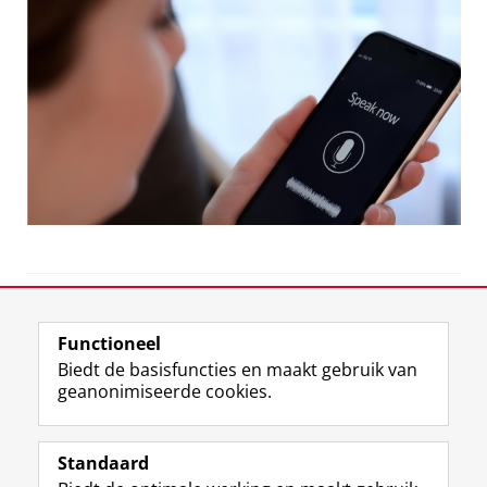
View this page in:
English
Functioneel
Biedt de basisfuncties en maakt gebruik van
geanonimiseerde cookies.
F
L
R
I
Y
Volg de RUG
a
i
S
n
o
Standaard
c
n
S
s
u