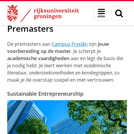
Skip
Skip
Over ons
Campus Fryslân
Onderwijs
Premasters
Menu
Zoek
to
to
en
Content
Navigation
zoeken
Premasters
De premasters aan
Campus Fryslân
zijn
jouw
voorbereiding op de master
. Je scherpt je
academische vaardigheden
aan en legt de basis die
je nodig hebt. Je leert werken met
academische
literatuur, onderzoeksmethoden en kernbegrippen
, zo
maak je de overstap soepel en met vertrouwen.
Sustainable Entrepreneurship