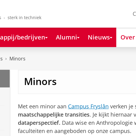
C
s - sterk in techniek
appij/bedrijven
Alumni
Nieuws
Over
js
Minors
Minors
Met een minor aan
Campus Fryslân
verken je s
maatschappelijke transities
. Je kijkt hiernaar
dataperspectief.
Data wise en Anthropologie
faculteiten en aangeboden op onze campus.