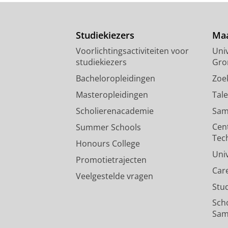
Studiekiezers
Maa
Voorlichtingsactiviteiten voor
Univ
studiekiezers
Gro
Bacheloropleidingen
Zoe
Masteropleidingen
Tal
Scholierenacademie
Sam
Cen
Summer Schools
Tec
Honours College
Uni
Promotietrajecten
Car
Veelgestelde vragen
Stu
Sch
Sam