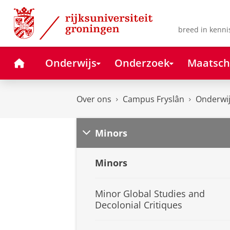
Skip
Skip
to
to
Content
Navigation
breed in kenni
Home
Onderwijs
Onderzoek
Maatsch
Over ons
Campus Fryslân
Onderwi
Minors
Minors
Minor Global Studies and
Decolonial Critiques