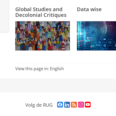
Global Studies and
Data wise
Decolonial Critiques
View this page in:
English
F
L
R
I
Y
Volg de RUG
a
i
S
n
o
c
n
S
s
u