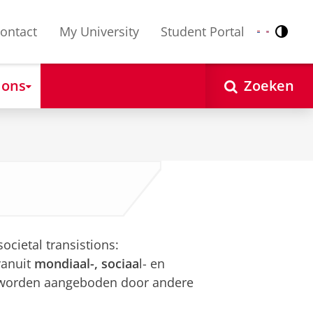
ontact
My University
Student Portal
Contr
Nederlands
English
 ons
Zoeken
ocietal transistions:
 vanuit
mondiaal-, sociaa
l- en
 worden aangeboden door andere