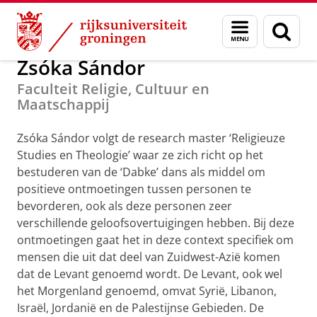
Skip
Skip
Alumni
GUF-100 prijzen
Menu
Zoek
to
to
en
Content
Navigation
zoeken
Zsóka Sándor
Faculteit Religie, Cultuur en
Maatschappij
Zsóka Sándor volgt de research master ‘Religieuze
Studies en Theologie’ waar ze zich richt op het
bestuderen van de ‘Dabke’ dans als middel om
positieve ontmoetingen tussen personen te
bevorderen, ook als deze personen zeer
verschillende geloofsovertuigingen hebben. Bij deze
ontmoetingen gaat het in deze context specifiek om
mensen die uit dat deel van Zuidwest-Azië komen
dat de Levant genoemd wordt. De Levant, ook wel
het Morgenland genoemd, omvat Syrië, Libanon,
Israël, Jordanië en de Palestijnse Gebieden. De