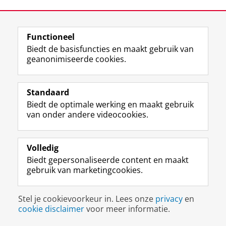
Laatst gewijzigd:
14 juli 2026 09:51
Functioneel
View this page in:
English
Biedt de basisfuncties en maakt gebruik van
geanonimiseerde cookies.
F
L
R
I
Y
Volg de RUG
a
i
S
n
o
Standaard
c
n
S
s
u
Biedt de optimale werking en maakt gebruik
e
k
-
t
T
Studiekiezers
van onder andere videocookies.
b
e
f
a
u
Maatschappij/bedrijven
o
d
e
g
b
o
I
e
r
e
Alumni
k
n
d
a
-
Volledig
p
-
R
m
k
Biedt gepersonaliseerde content en maakt
Over ons
a
p
i
-
a
gebruik van marketingcookies.
g
a
j
a
n
i
g
k
c
a
Disclaimer & Copyright
Privacy
Cookies
n
i
s
c
a
Stel je cookievoorkeur in. Lees onze
privacy
en
Inloggen
a
n
u
o
l
cookie disclaimer
voor meer informatie.
R
a
n
u
R