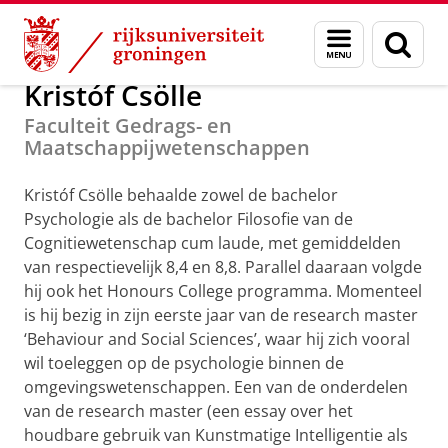
Skip
Skip
Alumni
GUF-100 prijzen
Menu
Zoek
to
to
en
Content
Navigation
zoeken
Kristóf Csölle
Faculteit Gedrags- en
Maatschappijwetenschappen
Kristóf Csölle behaalde zowel de bachelor
Psychologie als de bachelor Filosofie van de
Cognitiewetenschap cum laude, met gemiddelden
van respectievelijk 8,4 en 8,8. Parallel daaraan volgde
hij ook het Honours College programma. Momenteel
is hij bezig in zijn eerste jaar van de research master
‘Behaviour and Social Sciences’, waar hij zich vooral
wil toeleggen op de psychologie binnen de
omgevingswetenschappen. Een van de onderdelen
van de research master (een essay over het
houdbare gebruik van Kunstmatige Intelligentie als