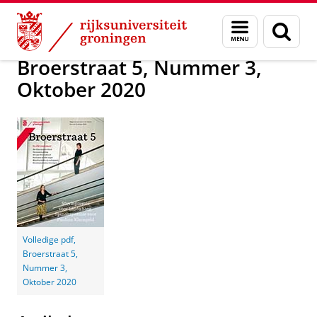
Skip
Skip
Alumni
Magazine Broerstraat 5
Broerstraat 5
Menu
Zoek
to
to
en
Content
Navigation
zoeken
Broerstraat 5, Nummer 3,
Oktober 2020
Volledige pdf,
Broerstraat 5,
Nummer 3,
Oktober 2020