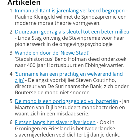
Artikelen
Immanuel Kant is jarenlang verkeerd begrepen
–
Pauline Kleingeld wil met de Spinozapremie een
moderne moraaltheorie vormgeven.
Duurzaam gedrag als sleutel tot een beter milieu
- Linda Steg ontving de Stevinpremie voor haar
pionierswerk in de omgevingspsychologie
Wandelen door de ‘Niewe Stadt’
-
'Stadshistoricus’ Beno Hofman deed onderzoek
naar 400 jaar Hortusbuurt en Ebbingekwartier.
‘Suriname kan een prachtig en welvarend land
zijn’
- De angst voorbij liet Steven Coutinho,
directeur van De Surinaamsche Bank, zich onder
Bouterse de mond niet snoeren.
De mond is een oorlogsgebied vol bacteriën
- Jan
Maarten van Dijl bestudeert mondbacteriën en
waant zich in een misdaadserie.
Fietsen langs het slavernijverleden
- Ook in
Groningen en Friesland is het Nederlandse
slavernijverleden veel dichterbij dan je denkt.