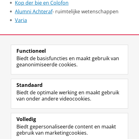
Kop der bie en Colofon
Alumni Achteraf
- ruimtelijke wetenschappen
Varia
Laatst gewijzigd:
19 april 2022 12:08
Functioneel
View this page in:
English
Biedt de basisfuncties en maakt gebruik van
geanonimiseerde cookies.
F
L
R
I
Y
Volg de RUG
a
i
S
n
o
Standaard
c
n
S
s
u
Biedt de optimale werking en maakt gebruik
e
k
-
t
T
Studiekiezers
van onder andere videocookies.
b
e
f
a
u
Maatschappij/bedrijven
o
d
e
g
b
o
I
e
r
e
Alumni
k
n
d
a
-
Volledig
p
-
R
m
k
Biedt gepersonaliseerde content en maakt
Over ons
a
p
i
-
a
gebruik van marketingcookies.
g
a
j
a
n