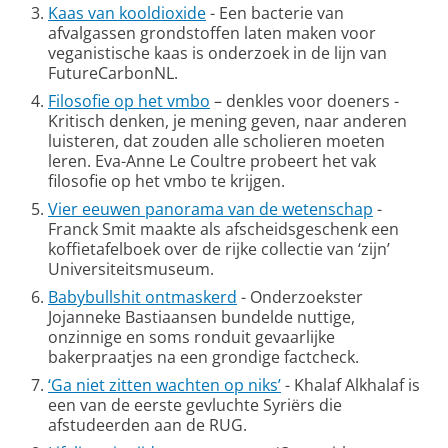
Kaas van kooldioxide
- Een bacterie van
afvalgassen grondstoffen laten maken voor
veganistische kaas is onderzoek in de lijn van
FutureCarbonNL.
Filosofie op het vmbo
– denkles voor doeners -
Kritisch denken, je mening geven, naar anderen
luisteren, dat zouden alle scholieren moeten
leren. Eva-Anne Le Coultre probeert het vak
filosofie op het vmbo te krijgen.
Vier eeuwen panorama van de wetenschap
-
Franck Smit maakte als afscheidsgeschenk een
koffietafelboek over de rijke collectie van ‘zijn’
Universiteitsmuseum.
Babybullshit ontmaskerd
- Onderzoekster
Jojanneke Bastiaansen bundelde nuttige,
onzinnige en soms ronduit gevaarlijke
bakerpraatjes na een grondige factcheck.
‘Ga niet zitten wachten op niks’
- Khalaf Alkhalaf is
een van de eerste gevluchte Syriërs die
afstudeerden aan de RUG.