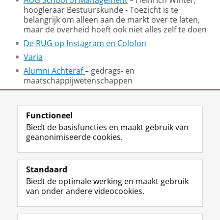
AOG School of Management
– Heinrich Winter,
hoogleraar Bestuurskunde - Toezicht is te
belangrijk om alleen aan de markt over te laten,
maar de overheid hoeft ook niet alles zelf te doen
De RUG op
Instagram en Colofon
Varia
Alumni Achteraf
– gedrags- en
maatschappijwetenschappen
Laatst gewijzigd:
07 mei 2026 16:25
Functioneel
Biedt de basisfuncties en maakt gebruik van
geanonimiseerde cookies.
F
L
R
I
Y
Volg de RUG
a
i
S
n
o
Standaard
c
n
S
s
u
Biedt de optimale werking en maakt gebruik
e
k
-
t
T
Studiekiezers
van onder andere videocookies.
b
e
f
a
u
Maatschappij/bedrijven
o
d
e
g
b
o
I
e
r
e