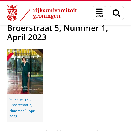
Skip
Skip
Alumni
Magazine Broerstraat 5
Broerstraat 5
Menu
Zoek
to
to
en
Content
Navigation
zoeken
Broerstraat 5, Nummer 1,
April 2023
Volledige pdf,
Broerstraat 5,
Nummer 1, April
2023