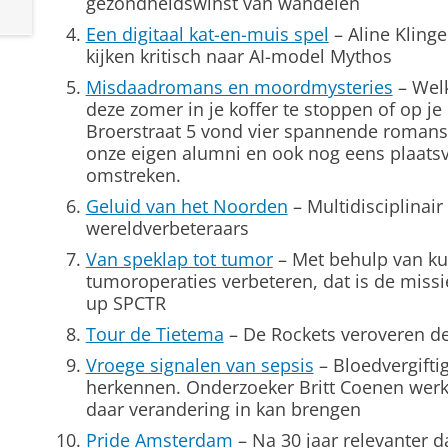
gezondheidswinst van wandelen
Een digitaal kat-en-muis spel
– Aline Kling
kijken kritisch naar AI-model Mythos
Misdaadromans en moordmysteries
– Welk
deze zomer in je koffer te stoppen of op je
Broerstraat 5 vond vier spannende romans 
onze eigen alumni en ook nog eens plaats
omstreken.
Geluid van het Noorden
– Multidisciplinai
wereldverbeteraars
Van speklap tot tumor
– Met behulp van kun
tumoroperaties verbeteren, dat is de missi
up SPCTR
Tour de Tietema
– De Rockets veroveren de
Vroege signalen van sepsis
– Bloedvergiftig
herkennen. Onderzoeker Britt Coenen wer
daar verandering in kan brengen
Pride Amsterdam
– Na 30 jaar relevanter d