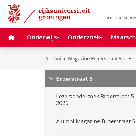
Skip
Skip
to
to
Content
Navigation
breed in kenni
Home
Onderwijs
Onderzoek
Maatsch
Alumni
Magazine Broerstraat 5
Bro
Broerstraat 5
Lezersonderzoek Broerstraat 5 
2026
Alumni Magazine Broerstraat 5