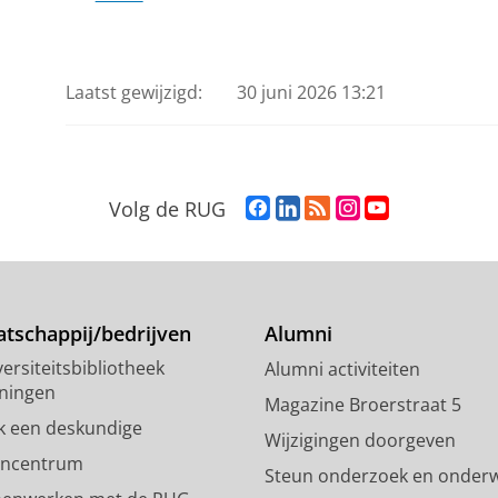
Laatst gewijzigd:
30 juni 2026 13:21
F
L
R
I
Y
Volg de RUG
a
i
S
n
o
c
n
S
s
u
e
k
-
t
T
b
e
f
a
u
o
d
e
g
b
tschappij/bedrijven
Alumni
o
I
e
r
e
ersiteitsbibliotheek
Alumni activiteiten
k
n
d
a
-
ningen
p
-
R
m
k
Magazine Broerstraat 5
a
p
i
-
a
k een deskundige
Wijzigingen doorgeven
g
a
j
a
n
encentrum
Steun onderzoek en onderw
i
g
k
c
a