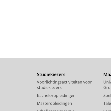
Studiekiezers
Maa
Voorlichtingsactiviteiten voor
Univ
studiekiezers
Gro
Bacheloropleidingen
Zoe
Masteropleidingen
Tal