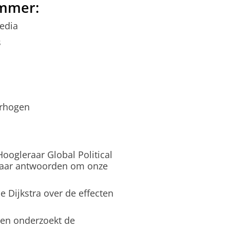
ummer:
media
s
erhogen
oogleraar Global Political
naar antwoorden om onze
e Dijkstra over de effecten
en onderzoekt de