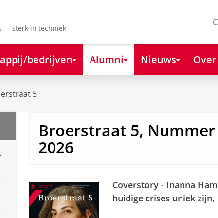
C
s - sterk in techniek
appij/bedrijven
Alumni
Nieuws
Over
erstraat 5
Broerstraat 5, Nummer
2026
-
Coverstory - Inanna Ham
huidige crises uniek zijn,