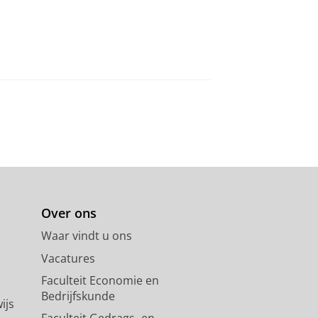
Over ons
Waar vindt u ons
Vacatures
Faculteit Economie en
Bedrijfskunde
ijs