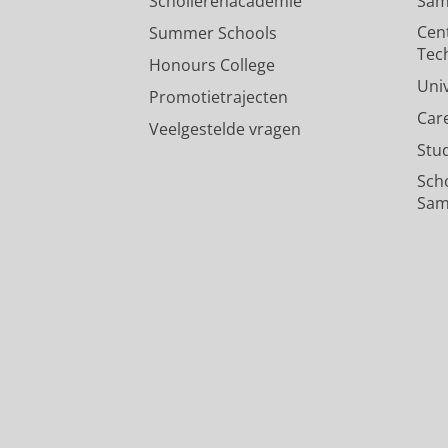
Scholierenacademie
Sam
Cen
Summer Schools
Tec
Honours College
Uni
Promotietrajecten
Car
Veelgestelde vragen
Stu
Sch
Sam