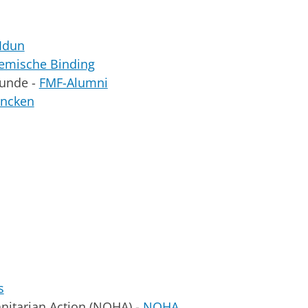
Idun
emische Binding
kunde -
FMF-Alumni
ancken
s
nitarian Action (NOHA) -
NOHA