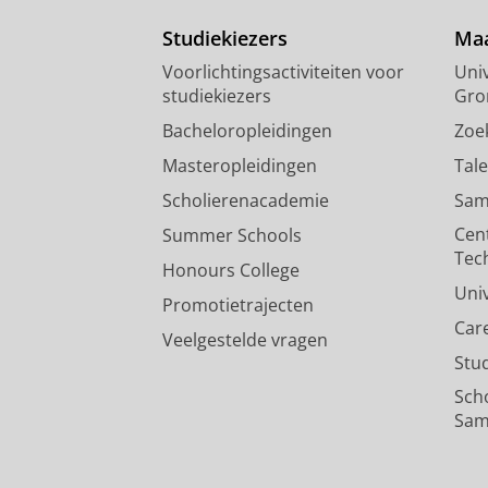
Studiekiezers
Maa
Voorlichtingsactiviteiten voor
Univ
studiekiezers
Gro
Bacheloropleidingen
Zoe
Masteropleidingen
Tal
Scholierenacademie
Sam
Cen
Summer Schools
Tec
Honours College
Uni
Promotietrajecten
Car
Veelgestelde vragen
Stu
Sch
Sam