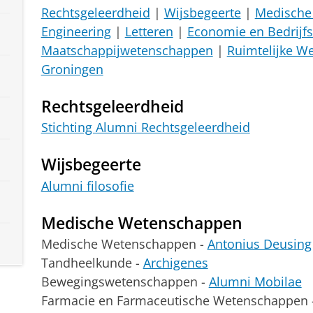
Rechtsgeleerdheid
|
Wijsbegeerte
|
Medische
Engineering
|
Letteren
|
Economie en Bedrijf
Maatschappijwetenschappen
|
Ruimtelijke W
Groningen
Rechtsgeleerdheid
Stichting Alumni Rechtsgeleerdheid
Wijsbegeerte
Alumni filosofie
Medische Wetenschappen
Medische Wetenschappen -
Antonius Deusing
Tandheelkunde -
Archigenes
Bewegingswetenschappen -
Alumni Mobilae
Farmacie en Farmaceutische Wetenschappen 