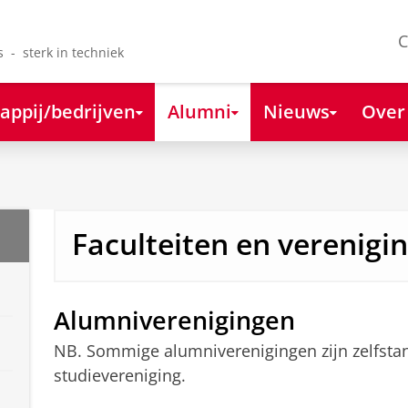
C
s - sterk in techniek
appij/bedrijven
Alumni
Nieuws
Over
Faculteiten en verenigi
Alumniverenigingen
NB. Sommige alumniverenigingen zijn zelfsta
studievereniging.