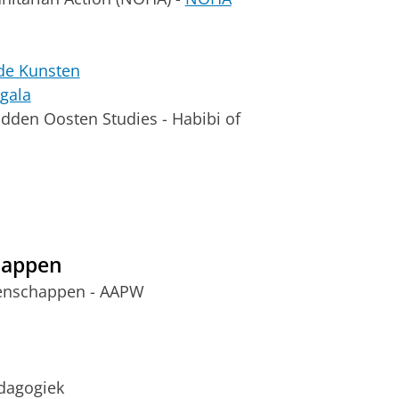
 de Kunsten
gala
dden Oosten Studies - Habibi of
happen
enschappen - AAPW
dagogiek