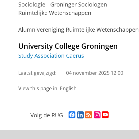
Sociologie - Groninger Sociologen
Ruimtelijke Wetenschappen
Alumnivereniging Ruimtelijke Wetenschappen 
University College Groningen
Study Association Caerus
Laatst gewijzigd:
04 november 2025 12:00
View this page in:
English
F
L
R
I
Y
Volg de RUG
a
i
S
n
o
c
n
S
s
u
e
k
-
t
T