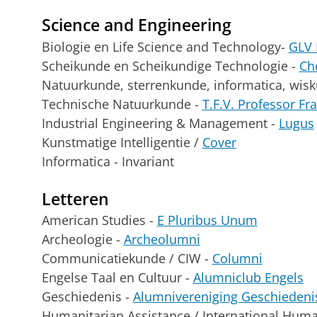
Science and Engineering
Biologie en Life Science and Technology-
GLV 
Scheikunde en Scheikundige Technologie -
Ch
Natuurkunde, sterrenkunde, informatica, wis
Technische Natuurkunde -
T.F.V. Professor Fr
Industrial Engineering & Management -
Lugus
Kunstmatige Intelligentie /
Cover
Informatica - Invariant
Letteren
American Studies -
E Pluribus Unum
Archeologie -
Archeolumni
Communicatiekunde / CIW -
Columni
Engelse Taal en Cultuur -
Alumniclub Engels
Geschiedenis -
Alumnivereniging Geschiedeni
Humanitarian Assistance / International Huma