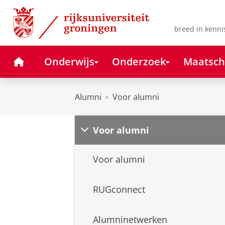
Skip
Skip
to
to
Content
Navigation
breed in kenni
Home
Onderwijs
Onderzoek
Maatsch
Alumni
Voor alumni
Voor alumni
Voor alumni
RUGconnect
Alumninetwerken