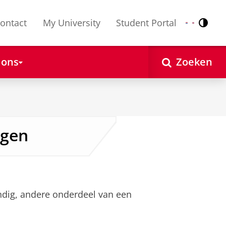
ontact
My University
Student Portal
Contr
Nederlands
English
 ons
Zoeken
ngen
ndig, andere onderdeel van een