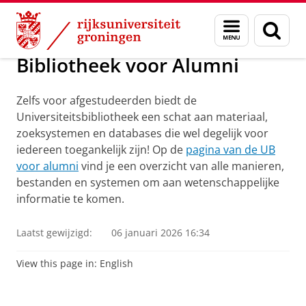
Skip
Skip
Alumni
Voor alumni
Menu
Zoek
to
to
en
Content
Navigation
zoeken
Bibliotheek voor Alumni
Zelfs voor afgestudeerden biedt de
Universiteitsbibliotheek een schat aan materiaal,
zoeksystemen en databases die wel degelijk voor
iedereen toegankelijk zijn! Op de
pagina van de UB
voor alumni
vind je een overzicht van alle manieren,
bestanden en systemen om aan wetenschappelijke
informatie te komen.
Laatst gewijzigd:
06 januari 2026 16:34
View this page in:
English