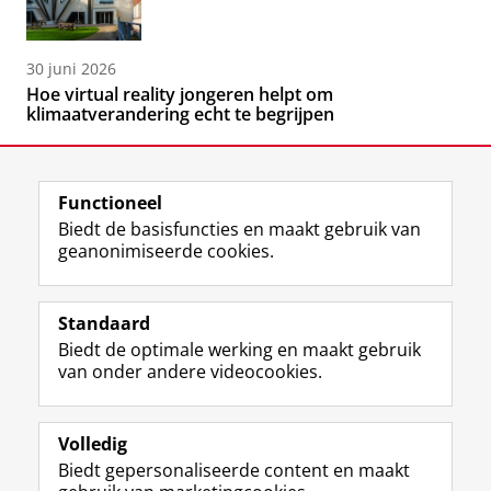
30 juni 2026
Hoe virtual reality jongeren helpt om
klimaatverandering echt te begrijpen
Functioneel
Biedt de basisfuncties en maakt gebruik van
geanonimiseerde cookies.
F
L
R
I
Y
Volg de RUG
a
i
S
n
o
Standaard
c
n
S
s
u
Biedt de optimale werking en maakt gebruik
e
k
-
t
T
Studiekiezers
van onder andere videocookies.
b
e
f
a
u
Maatschappij/bedrijven
o
d
e
g
b
o
I
e
r
e
Alumni
k
n
d
a
-
Volledig
p
-
R
m
k
Biedt gepersonaliseerde content en maakt
Over ons
a
p
i
-
a