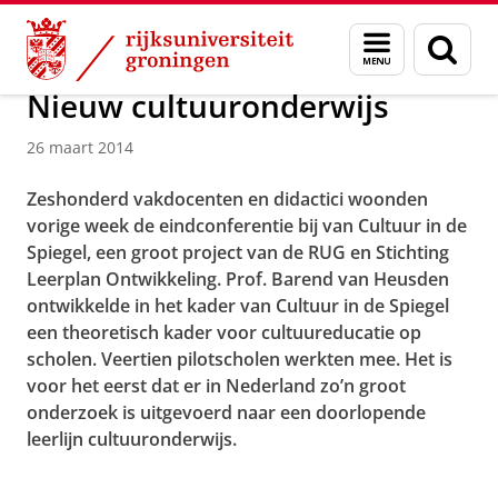
Skip
Skip
Over ons
Menu
Zoek
to
to
en
Content
Navigation
zoeken
Nieuw cultuuronderwijs
26 maart 2014
Zeshonderd vakdocenten en didactici woonden
vorige week de eindconferentie bij van Cultuur in de
Spiegel, een groot project van de RUG en Stichting
Leerplan Ontwikkeling. Prof. Barend van Heusden
ontwikkelde in het kader van Cultuur in de Spiegel
een theoretisch kader voor cultuureducatie op
scholen. Veertien pilotscholen werkten mee. Het is
voor het eerst dat er in Nederland zo’n groot
onderzoek is uitgevoerd naar een doorlopende
leerlijn cultuuronderwijs.
Nieuw cultuuronderwijs
Pas uw cookie instellingen aan
om deze
video te zien