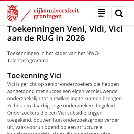
Skip
Skip
Over ons
Veni, Vidi, Vici-laureaten
Menu
Zoek
to
to
en
Content
Navigation
zoeken
Toekenningen Veni, Vidi, Vici
aan de RUG in 2026
Toekenningen in het kader van het NWO-
Talentprogramma.
Toekenning Vici
Vici is gericht op senior-onderzoekers die hebben
aangetoond met succes een eigen vernieuwende
onderzoekslijn tot ontwikkeling te kunnen brengen.
Ze hebben daarbij jonge onderzoekers begeleid.
Onderzoekers die een Vici-subsidie krijgen
toegekend, bouwen hun onderzoeksgroep verder
uit, vaak vooruitlopend op een structurele