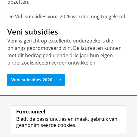
opzetten.
De Vidi subsidies voor 2026 worden nog toegekend.
Veni subsidies
Veni is gericht op excellente onderzoekers die
onlangs gepromoveerd zijn. De laureaten kunnen
met dit bedrag gedurende drie jaar hun eigen
onderzoeksideeën verder ontwikkelen.
Veni subsidies 2026
Laatst gewijzigd:
22 juli 2026 12:56
Functioneel
View this page in:
English
Biedt de basisfuncties en maakt gebruik van
geanonimiseerde cookies.
F
L
R
I
Y
Volg de RUG