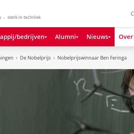
C
s - sterk in techniek
appij/bedrijven
Alumni
Nieuws
Over
ningen
De Nobelprijs
Nobelprijswinnaar Ben Feringa