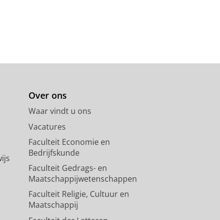
Over ons
Waar vindt u ons
Vacatures
Faculteit Economie en
Bedrijfskunde
ijs
Faculteit Gedrags- en
Maatschappijwetenschappen
Faculteit Religie, Cultuur en
Maatschappij