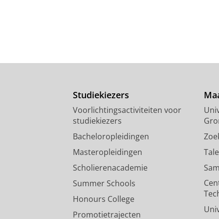
Studiekiezers
Maa
Voorlichtingsactiviteiten voor
Univ
studiekiezers
Gro
Bacheloropleidingen
Zoe
Masteropleidingen
Tal
Scholierenacademie
Sam
Cen
Summer Schools
Tec
Honours College
Uni
Promotietrajecten