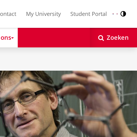
ontact
My University
Student Portal
Contr
Nederlands
English
 ons
Zoeken