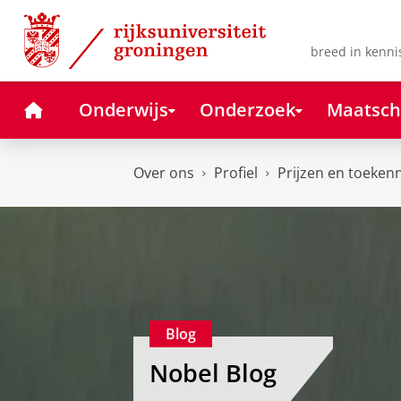
Skip
Skip
to
to
Content
Navigation
breed in kenni
Home
Onderwijs
Onderzoek
Maatsch
Over ons
Profiel
Prijzen en toeken
Blog
Nobel Blog