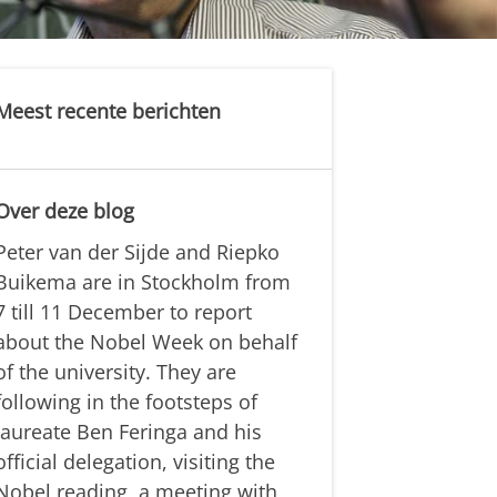
Meest recente berichten
Over deze blog
Peter van der Sijde and Riepko
Buikema are in Stockholm from
7 till 11 December to report
about the Nobel Week on behalf
of the university. They are
following in the footsteps of
laureate Ben Feringa and his
official delegation, visiting the
Nobel reading, a meeting with