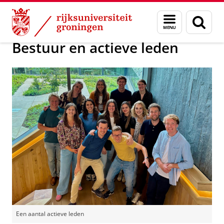
Skip
Skip
Over ons
Over YoungRUG
Menu
Zoek
to
to
en
Content
Navigation
zoeken
Bestuur en actieve leden
Een aantal actieve leden