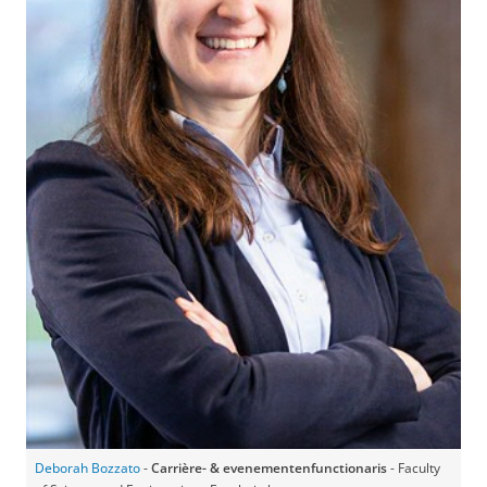
Deborah Bozzato
-
Carrière- & evenementenfunctionaris
- Faculty