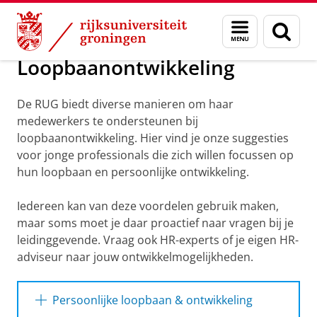
Skip
Skip
Over ons
Over YoungRUG
Menu
Zoek
to
to
en
Content
Navigation
zoeken
Loopbaanontwikkeling
De RUG biedt diverse manieren om haar
medewerkers te ondersteunen bij
loopbaanontwikkeling.
Hier vind je onze suggesties
voor jonge professionals die zich willen focussen op
hun loopbaan en persoonlijke ontwikkeling.
Iedereen kan van deze voordelen gebruik maken,
maar soms moet je daar proactief naar vragen bij je
leidinggevende. Vraag ook HR-experts of je eigen HR-
adviseur naar jouw ontwikkelmogelijkheden.
Persoonlijke loopbaan & ontwikkeling