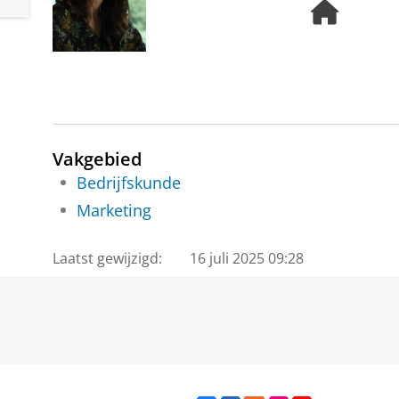
H
o
m
e
p
a
g
e
Vakgebied
Bedrijfskunde
Marketing
Laatst gewijzigd:
16 juli 2025 09:28