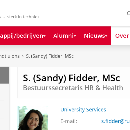
C
s - sterk in techniek
appij/bedrijven
Alumni
Nieuws
Over
ndt u ons
S. (Sandy) Fidder, MSc
S. (Sandy) Fidder, MSc
Bestuurssecretaris HR & Health
University Services
E-mail:
s.fidder@ru