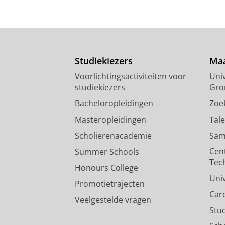
Studiekiezers
Maa
Voorlichtingsactiviteiten voor
Univ
studiekiezers
Gro
Bacheloropleidingen
Zoe
Masteropleidingen
Tal
Scholierenacademie
Sam
Cen
Summer Schools
Tec
Honours College
Uni
Promotietrajecten
Car
Veelgestelde vragen
Stu