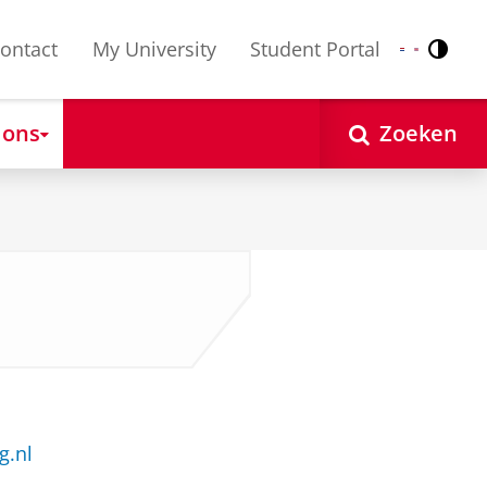
ontact
My University
Student Portal
Contr
Nederlands
English
 ons
Zoeken
g.nl