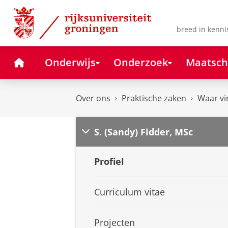
Skip
Skip
to
to
Content
Navigation
breed in kenni
Home
Onderwijs
Onderzoek
Maatsch
Over ons
Praktische zaken
Waar vi
S. (Sandy) Fidder, MSc
Profiel
Curriculum vitae
Projecten