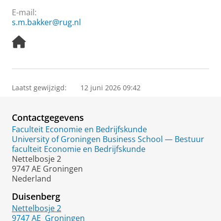
E-mail:
s.m.bakker@rug.nl
H
o
m
e
p
Laatst gewijzigd:
12 juni 2026 09:42
a
g
e
Contactgegevens
Faculteit Economie en Bedrijfskunde
University of Groningen Business School — Bestuur
faculteit Economie en Bedrijfskunde
Nettelbosje 2
9747 AE Groningen
Nederland
Duisenberg
Nettelbosje 2
9747 AE
Groningen