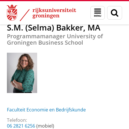
Skip
Skip
Over ons
S.M. (Selma) Bakker, MA
Menu
Zoek
to
to
en
Content
Navigation
zoeken
S.M. (Selma) Bakker, MA
Programmamanager University of
Groningen Business School
Faculteit Economie en Bedrijfskunde
Telefoon:
06 2821 6256
(mobiel)