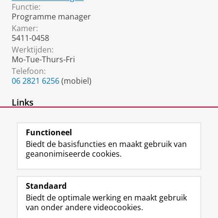
Functie:
Programme manager
Kamer:
5411-0458
Werktijden:
Mo-Tue-Thurs-Fri
Telefoon:
06 2821 6256
(mobiel)
Links
Executive MBA Energy Transition
Functioneel
Biedt de basisfuncties en maakt gebruik van
geanonimiseerde cookies.
F
L
R
I
Y
Volg de RUG
a
i
S
n
o
Standaard
c
n
S
s
u
Biedt de optimale werking en maakt gebruik
e
k
-
t
T
Studiekiezers
van onder andere videocookies.
b
e
f
a
u