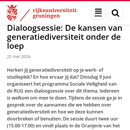
Skip
Skip
Over ons
Beleid en strategie
Sociale Veiligheid
Menu
Zoek
to
to
en
Content
Navigation
zoeken
Dialoogsessie: De kansen van
generatiediversiteit onder de
loep
22 mei 2026
Herken jij generatiediversiteit op je werk- of
studieplek? En hoe ervaar jij dat? Dinsdag 9 juni
organiseert het programma Sociale Veiligheid van
de RUG een dialoogsessie over dit thema. Iedereen
is welkom om mee te doen. Tijdens de sessie ga je in
gesprek over de aannames die we hebben over
generatiediversiteit en hoe we deze kunnen
doorbreken of benutten. De sessie duurt twee uur
(15.00-17.00) en vindt plaats in de Oranjerie van het