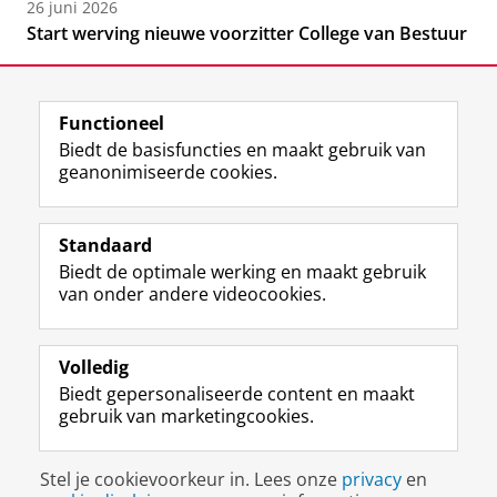
26 juni 2026
Start werving nieuwe voorzitter College van Bestuur
Functioneel
Biedt de basisfuncties en maakt gebruik van
geanonimiseerde cookies.
F
L
R
I
Y
Volg de RUG
a
i
S
n
o
Standaard
c
n
S
s
u
Biedt de optimale werking en maakt gebruik
e
k
-
t
T
Studiekiezers
van onder andere videocookies.
b
e
f
a
u
Maatschappij/bedrijven
o
d
e
g
b
o
I
e
r
e
Alumni
k
n
d
a
-
Volledig
p
-
R
m
k
Biedt gepersonaliseerde content en maakt
Over ons
a
p
i
-
a
gebruik van marketingcookies.
g
a
j
a
n
i
g
k
c
a
Disclaimer & Copyright
Privacy
Cookies
n
i
s
c
a
Stel je cookievoorkeur in. Lees onze
privacy
en
Inloggen