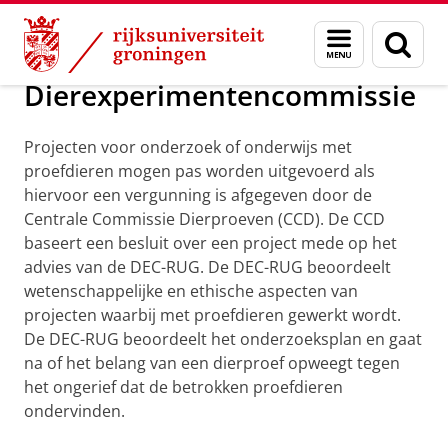
Skip
Skip
Over ons
Dierproeven aan de RUG
Menu
Zoek
to
to
en
Content
Navigation
zoeken
Dierexperimentencommissie
Projecten voor onderzoek of onderwijs met
proefdieren mogen pas worden uitgevoerd als
hiervoor een vergunning is afgegeven door de
Centrale Commissie Dierproeven (CCD). De CCD
baseert een besluit over een project mede op het
advies van de DEC-RUG. De DEC-RUG beoordeelt
wetenschappelijke en ethische aspecten van
projecten waarbij met proefdieren gewerkt wordt.
De DEC-RUG beoordeelt het onderzoeksplan en gaat
na of het belang van een dierproef opweegt tegen
het ongerief dat de betrokken proefdieren
ondervinden.