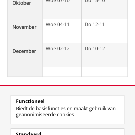
Woe 07-10
Do 15-10
Oktober
Woe 04-11
Do 12-11
November
Woe 02-12
Do 10-12
December
Laatst gewijzigd:
20 november 2025 13:37
Functioneel
View this page in:
English
Biedt de basisfuncties en maakt gebruik van
geanonimiseerde cookies.
F
L
R
I
Y
Volg de RUG
a
i
S
n
o
Standaard