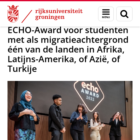
Skip
Skip
Over ons
Diversiteit en Inclusie voor jou
Menu
Zoek
to
to
en
Content
Navigation
zoeken
ECHO-Award voor studenten
met als migratieachtergrond
één van de landen in Afrika,
Latijns-Amerika, of Azië, of
Turkije