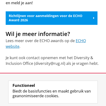
en meld je aan!
Richtlijnen voor aanmeldingen voor de ECHO
Award 2026
Wil je meer informatie?
Lees meer over de ECHO awards op de
ECHO
website
.
Je kunt ook contact opnemen met het Diversity &
Inclusion Office (diversity@rug.nl) als je vragen hebt.
Laatst gewijzigd:
10 april 2026 15:38
Functioneel
View this page in:
English
Biedt de basisfuncties en maakt gebruik van
geanonimiseerde cookies.
F
L
R
I
Y
Volg de RUG