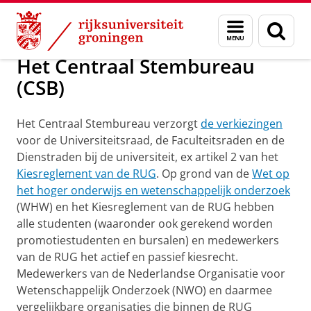
Skip
Skip
Over ons
Medezeggenschap
Menu
Zoek
to
to
en
Content
Navigation
zoeken
Het Centraal Stembureau
(CSB)
Het Centraal Stembureau verzorgt
de verkiezingen
voor de Universiteitsraad, de Faculteitsraden en de
Dienstraden bij de universiteit, ex artikel 2 van het
Kiesreglement van de RUG
. Op grond van de
Wet op
het hoger onderwijs en wetenschappelijk onderzoek
(WHW) en het Kiesreglement van de RUG hebben
alle studenten (waaronder ook gerekend worden
promotiestudenten en bursalen) en medewerkers
van de RUG het actief en passief kiesrecht.
Medewerkers van de Nederlandse Organisatie voor
Wetenschappelijk Onderzoek (NWO) en daarmee
vergelijkbare organisaties die binnen de RUG