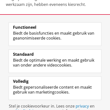
werkzaam zijn, hebben eveneens kiesrecht.
Laatst gewijzigd:
01 juni 2026 14:50
Functioneel
View this page in:
English
Biedt de basisfuncties en maakt gebruik van
geanonimiseerde cookies.
F
L
R
I
Y
Volg de RUG
a
i
S
n
o
Standaard
c
n
S
s
u
Biedt de optimale werking en maakt gebruik
e
k
-
t
T
Studiekiezers
van onder andere videocookies.
b
e
f
a
u
Maatschappij/bedrijven
o
d
e
g
b
o
I
e
r
e
Alumni
k
n
d
a
-
Volledig
p
-
R
m
k
Biedt gepersonaliseerde content en maakt
Over ons
a
p
i
-
a
gebruik van marketingcookies.
g
a
j
a
n
i
g
k
c
a
Disclaimer & Copyright
Privacy
Cookies
n
i
s
c
a
Stel je cookievoorkeur in. Lees onze
privacy
en
Inloggen