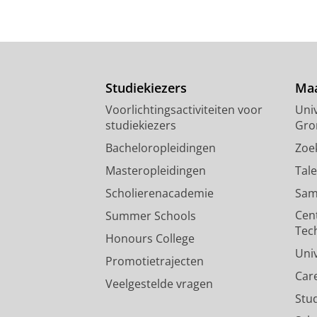
Studiekiezers
Maa
Voorlichtingsactiviteiten voor
Univ
studiekiezers
Gro
Bacheloropleidingen
Zoe
Masteropleidingen
Tal
Scholierenacademie
Sam
Cen
Summer Schools
Tec
Honours College
Uni
Promotietrajecten
Car
Veelgestelde vragen
Stu