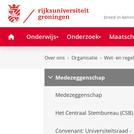
Skip
Skip
to
to
Content
Navigation
breed in kenni
Home
Onderwijs
Onderzoek
Maatsch
Over ons
Organisatie
Wet- en rege
Medezeggenschap
Medezeggenschap
Het Centraal Stembureau (CSB)
Convenant: Universiteitsraad -