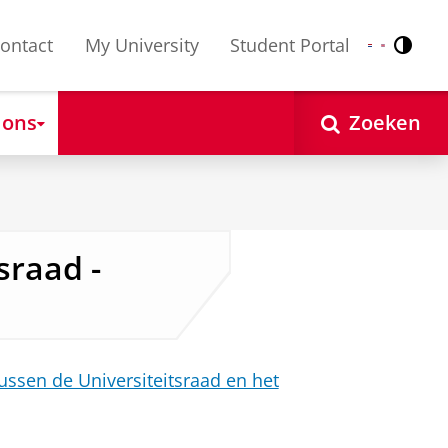
ontact
My University
Student Portal
Contr
Nederlands
English
 ons
Zoeken
sraad -
ssen de Universiteitsraad en het