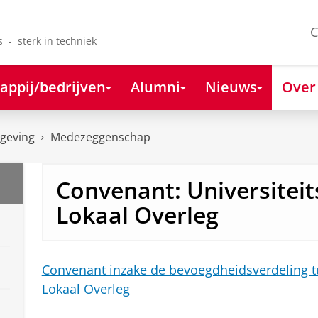
C
s - sterk in techniek
appij/bedrijven
Alumni
Nieuws
Over
lgeving
Medezeggenschap
Convenant: Universiteit
Lokaal Overleg
Convenant inzake de bevoegdheidsverdeling tu
Lokaal Overleg