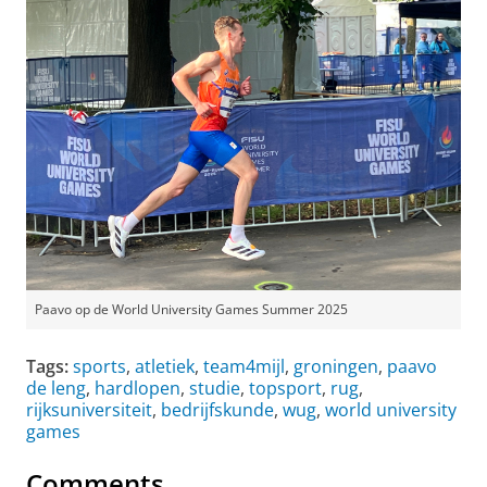
Paavo op de World University Games Summer 2025
Tags:
sports
,
atletiek
,
team4mijl
,
groningen
,
paavo
de leng
,
hardlopen
,
studie
,
topsport
,
rug
,
rijksuniversiteit
,
bedrijfskunde
,
wug
,
world university
games
Comments