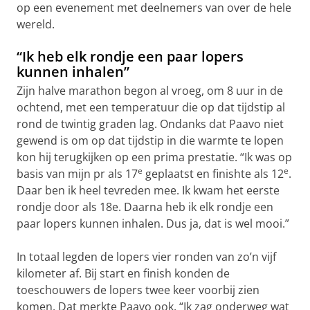
op een evenement met deelnemers van over de hele
wereld.
“Ik heb elk rondje een paar lopers
kunnen inhalen”
Zijn halve marathon begon al vroeg, om 8 uur in de
ochtend, met een temperatuur die op dat tijdstip al
rond de twintig graden lag. Ondanks dat Paavo niet
gewend is om op dat tijdstip in die warmte te lopen
kon hij terugkijken op een prima prestatie. “Ik was op
e
e
basis van mijn pr als 17
geplaatst en finishte als 12
.
Daar ben ik heel tevreden mee. Ik kwam het eerste
rondje door als 18e. Daarna heb ik elk rondje een
paar lopers kunnen inhalen. Dus ja, dat is wel mooi.”
In totaal legden de lopers vier ronden van zo’n vijf
kilometer af. Bij start en finish konden de
toeschouwers de lopers twee keer voorbij zien
komen. Dat merkte Paavo ook. “Ik zag onderweg wat