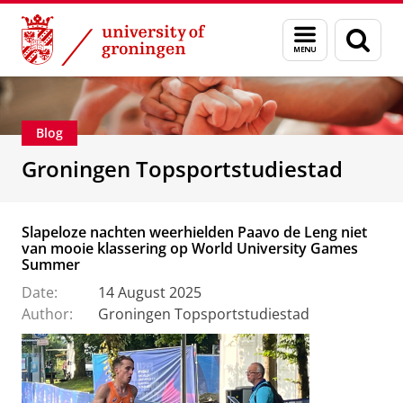
Skip
Skip
About us
Education
Menu
Sear
to
to
and
page
Content
Navigation
search
Blog
Groningen Topsportstudiestad
Slapeloze nachten weerhielden Paavo de Leng niet
van mooie klassering op World University Games
Summer
Date:
14 August 2025
Author:
Groningen Topsportstudiestad