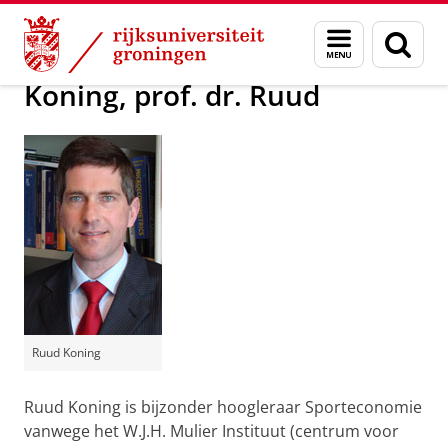
Skip
Skip
Over ons
Actueel
Voor de pers
Menu
Zoek
to
to
en
Content
Navigation
zoeken
Koning, prof. dr. Ruud
Ruud Koning
Ruud Koning is bijzonder hoogleraar Sporteconomie
vanwege het W.J.H. Mulier Instituut (centrum voor