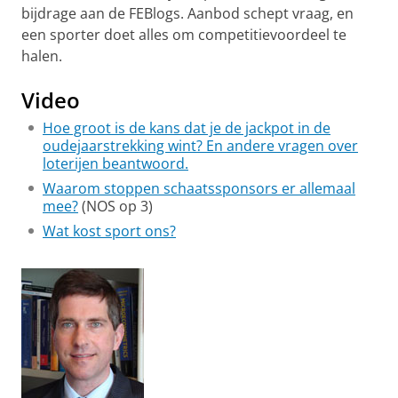
bijdrage aan de FEBlogs. Aanbod schept vraag, en
een sporter doet alles om competitievoordeel te
halen.
Video
Hoe groot is de kans dat je de jackpot in de
oudejaarstrekking wint? En andere vragen over
loterijen beantwoord.
Waarom stoppen schaatssponsors er allemaal
mee?
(NOS op 3)
Wat kost sport ons?