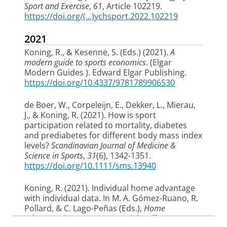
Sport and Exercise
,
61
, Article 102219.
https://doi.org/(...)ychsport.2022.102219
2021
Koning, R.
, & Kesenne, S. (Eds.) (2021).
A
modern guide to sports economics
. (Elgar
Modern Guides ). Edward Elgar Publishing.
https://doi.org/10.4337/9781789906530
de Boer, W.
, Corpeleijn, E.
, Dekker, L.
, Mierau,
J.
, & Koning, R.
(2021).
How is sport
participation related to mortality, diabetes
and prediabetes for different body mass index
levels?
Scandinavian Journal of Medicine &
Science in Sports
,
31
(6), 1342-1351.
https://doi.org/10.1111/sms.13940
Koning, R.
(2021).
Individual home advantage
with individual data
. In M. A. Gómez-Ruano, R.
Pollard, & C. Lago-Peñas (Eds.),
Home
advantage in sport causes and the effect on