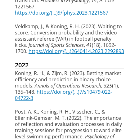
transition
.
Frontiers in Physiology
,
14
, Article
1221567.
https://doi.org/(...)9/fphys.2023.1221567
Veldkamp, J.
, & Koning, R. H.
(2023).
Waiting to
score. Conversion probability and the video
assistant referee (VAR) in football penalty
kicks
.
Journal of Sports Sciences
,
41
(18), 1692-
1700.
https://doi.org/(...)2640414.2023.2292893
2022
Koning, R. H.
, & Zijm, R. (2023).
Betting market
efficiency and prediction in binary choice
models
.
Annals of Operations Research
,
325
(1),
135–148.
https://doi.org/(...)7/s10479-022-
04722-3
Post, A. K.
, Koning, R. H.
, Visscher, C.
, &
Elferink-Gemser, M. T.
(2022).
The importance
of reflection and evaluation processes in daily
training sessions for progression toward elite
level swimming performance
.
Psychology of