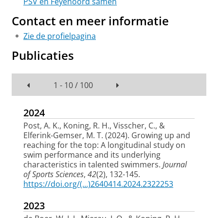
PSV en Feyenoord samen
Contact en meer informatie
Zie de profielpagina
Publicaties
1 - 10 / 100
2024
Post, A. K.
, Koning, R. H.
, Visscher, C.
, &
Elferink-Gemser, M. T.
(2024).
Growing up and
reaching for the top: A longitudinal study on
swim performance and its underlying
characteristics in talented swimmers
.
Journal
of Sports Sciences
,
42
(2), 132-145.
https://doi.org/(...)2640414.2024.2322253
2023