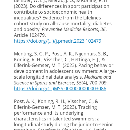
de Boer, W. I. J.
, Mierau, J. O.
, & Koning, R. H.
(2023).
Do differences in sport participation
contribute to socioeconomic health
inequalities? Evidence from the Lifelines
cohort study on all-cause mortality, diabetes
and obesity
.
Preventive Medicine Reports
,
36
,
Article 102479.
https://doi.org/(...)/j.pmedr.2023.102479
Menting, S. G. P.
, Post, A. K.
, Nijenhuis, S. B.
,
Koning, R. H.
, Visscher, C.
, Hettinga, F. J.
, &
Elferink-Gemser, M. T.
(2023).
Pacing behavior
development in adolescent swimmers: A large-
scale longitudinal data analysis
.
Medicine and
Science in Sports and Exercise
,
55
(4), 700-709.
https://doi.org/(...)MSS.0000000000003086
Post, A. K.
, Koning, R. H.
, Visscher, C.
, &
Elferink-Gemser, M. T.
(2023).
Tracking
performance and its underlying
characteristics in talented swimmers: a
longitudinal study during the junior-to-senior