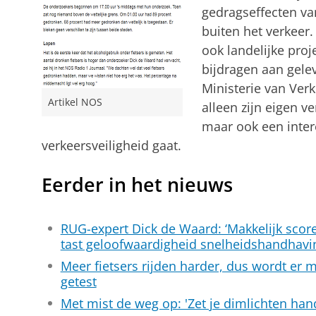
gedragseffecten va
buiten het verkeer.
ook landelijke pro
bijdragen aan gele
Ministerie van Verk
Artikel NOS
alleen zijn eigen v
maar ook een inter
verkeersveiligheid gaat.
Eerder in het nieuws
RUG-expert Dick de Waard: ‘Makkelijk scor
tast geloofwaardigheid snelheidshandhavi
Meer fietsers rijden harder, dus wordt e
getest
Met mist de weg op: 'Zet je dimlichten han