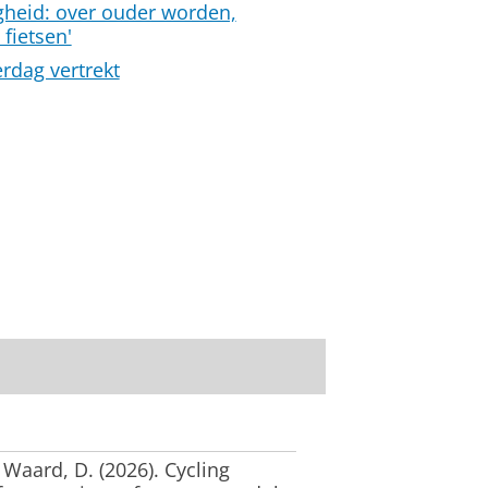
igheid: over ouder worden,
fietsen'
rdag vertrekt
e Waard, D.
(2026).
Cycling