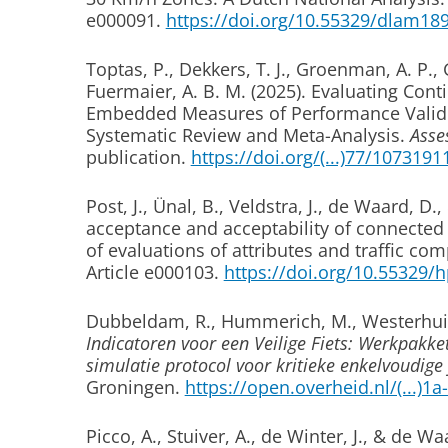
e000091.
https://doi.org/10.55329/dlam18
Toptas, P.
, Dekkers, T. J.
, Groenman, A. P.
, 
Fuermaier, A. B. M.
(2025).
Evaluating Cont
Embedded Measures of Performance Validi
Systematic Review and Meta-Analysis
.
Asse
publication.
https://doi.org/(...)77/107319
Post, J.
, Ünal, B.
, Veldstra, J.
, de Waard, D.
,
acceptance and acceptability of connected
of evaluations of attributes and traffic com
Article e000103.
https://doi.org/10.55329/
Dubbeldam, R., Hummerich, M.
, Westerhui
Indicatoren voor een Veilige Fiets: Werkpakk
simulatie protocol voor kritieke enkelvoudige 
Groningen.
https://open.overheid.nl/(...)1a
Picco, A.
, Stuiver, A.
, de Winter, J.
, & de Wa