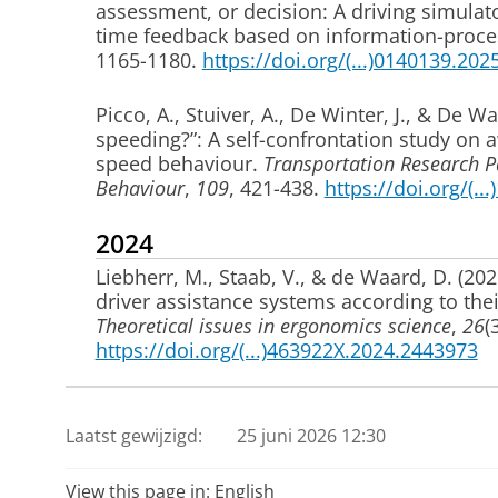
assessment, or decision: A driving simulator
time feedback based on information-proce
1165-1180.
https://doi.org/(...)0140139.20
Picco, A.
, Stuiver, A.
, De Winter, J.
, & De Wa
speeding?”: A self-confrontation study on
speed behaviour
.
Transportation Research Pa
Behaviour
,
109
, 421-438.
https://doi.org/(...
2024
Liebherr, M., Staab, V.
, & de Waard, D.
(202
driver assistance systems according to th
Theoretical issues in ergonomics science
,
26
(
https://doi.org/(...)463922X.2024.2443973
Post, J. M. M.
, Berfu Ünal, A.
, Veldstra, J. L.
,
Acceptability of connected automated vehic
Laatst gewijzigd:
25 juni 2026 12:30
behavioural control, and perceived adopt
Part F: Traffic Psychology and Behaviour
,
102
View this page in:
English