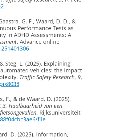
92
Gaastra, G. F.
, Waard, D. D.
, &
inuous Performance Tests as
ty in ADHD Assessments: A
ssment
. Advance online
11251401306
 & Steg, L.
(2025).
Explaining
 automated vehicles: the impact
plexity
.
Traffic Safety Research
,
9
,
hpix8038
s, F.
, & de Waard, D.
(2025).
et 3. Haalbaarheid van een
fietsongevallen
. Rijksuniversiteit
-88f04cbc3ae6/file
ard, D.
(2025).
Information,