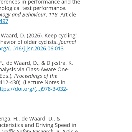
fferences in performance and the
hological test performance
.
hology and Behaviour
,
118
, Article
3497
e Waard, D.
(2026).
Keep cycling!
havior of older cyclists
.
Journal
rg/(...)16/j.jsr.2026.06.013
F.
, de Waard, D.
, & Dijkstra, K.
alysis via Class-Aware One-
(Eds.),
Proceedings of the
412-430). (Lecture Notes in
ttps://doi.org/(...)978-3-032-
enga, H.
, de Waard, D.
, &
cteristics and Driving Speed in
.
Traffic Safety Research
,
9
, Article