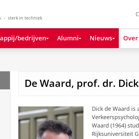
C
s - sterk in techniek
appij/bedrijven
Alumni
Nieuws
Over
De Waard, prof. dr. Dick
Dick de Waard is 
Verkeerspsycholog
Waard (1964) stud
Rijksuniversiteit 