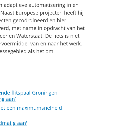
n adaptieve automatisering in en
 Naast Europese projecten heeft hij
jecten gecoördineerd en hier
verd, met name in opdracht van het
eer en Waterstaat. De fiets is niet
ervoermiddel van en naar het werk,
essegebied als het om
ende flitspaal Groningen
ng aan’
r met een maximumsnelheid
dmatig aan'