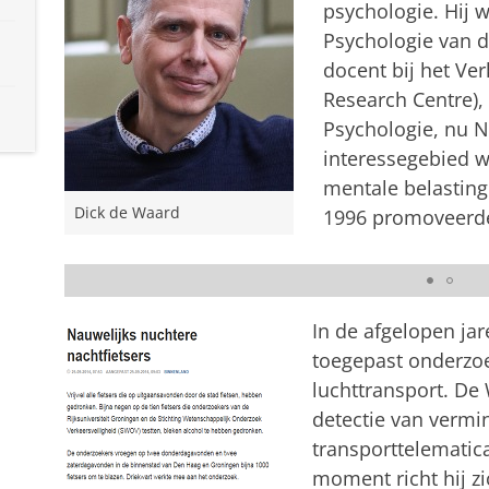
psychologie. Hij w
Psychologie van d
docent bij het Ve
Research Centre), 
Psychologie, nu N
interessegebied wa
mentale belasting
Dick de Waard
1996 promoveerd
Master Verkeerspsychologie
Pas uw cookie instellingen a
In de afgelopen jar
toegepast onderzoe
luchttransport. De
detectie van vermi
transporttelematica
moment richt hij z