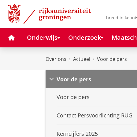
Skip
Skip
to
to
Content
Navigation
breed in kenni
Home
Onderwijs
Onderzoek
Maatsch
Over ons
Actueel
Voor de pers
Voor de pers
Voor de pers
Contact Persvoorlichting RUG
Kerncijfers 2025