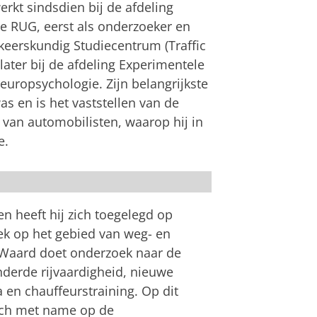
erkt sindsdien bij de afdeling
e RUG, eerst als onderzoeker en
rkeerskundig Studiecentrum (Traffic
later bij de afdeling Experimentele
europsychologie. Zijn belangrijkste
s en is het vaststellen van de
 van automobilisten, waarop hij in
e.
an
om deze video te zien
en heeft hij zich toegelegd op
k op het gebied van weg- en
 Waard doet onderzoek naar de
nderde rijvaardigheid, nieuwe
 en chauffeurstraining. Op dit
ich met name op de