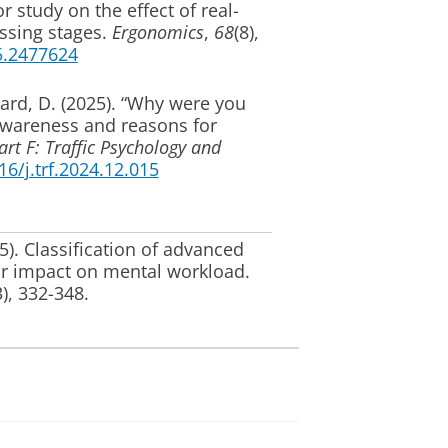
 study on the effect of real-
ssing stages
.
Ergonomics
,
68
(8),
25.2477624
ard, D.
(2025).
“Why were you
 awareness and reasons for
rt F: Traffic Psychology and
)16/j.trf.2024.12.015
5).
Classification of advanced
eir impact on mental workload
.
3), 332-348.
 de Waard, D.
, & Steg, L.
(2024).
les: Attributes, perceived
ion norm
.
Transportation Research
, 411-423.