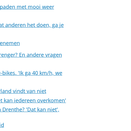
 paden met mooi weer
dat anderen het doen, ga je
toenemen
trenger? En andere vragen
bikes. 'Ik ga 40 km/h, we
rland vindt van niet
et kan iedereen overkomen'
 Drenthe? 'Dat kan niet',
id