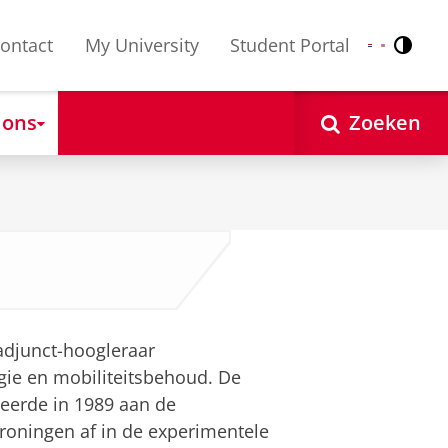
ontact
My University
Student Portal
Contr
Nederlands
English
 ons
Zoeken
adjunct-hoogleraar
ie en mobiliteitsbehoud. De
eerde in 1989 aan de
Groningen af in de experimentele