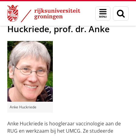
Skip
Skip
Over ons
Actueel
Voor de pers
Menu
Zoek
to
to
en
Content
Navigation
zoeken
Huckriede, prof. dr. Anke
Anke Huckriede
Anke Huckriede is hoogleraar vaccinologie aan de
RUG en werkzaam bij het UMCG. Ze studeerde