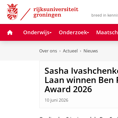
Skip
Skip
to
to
Content
Navigation
breed in kenni
Home
Onderwijs
Onderzoek
Maatsch
Over ons
Actueel
Nieuws
Sasha Ivashchenko
Laan winnen Ben 
Award 2026
10 juni 2026