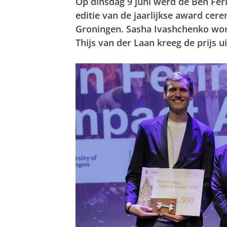
Op dinsdag 9 juni werd de Ben Fer
editie van de jaarlijkse award cer
Groningen. Sasha Ivashchenko won
Thijs van der Laan kreeg de prijs u