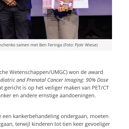
hchenko samen met Ben Feringa (Foto: Pjotr Wiese)
dische Wetenschappen/UMGC) won de award
ediatric and Prenatal Cancer Imaging: 90% Dose
at gericht is op het veiliger maken van PET/CT
nker en andere ernstige aandoeningen.
tellingen aan
om deze video te zien
ie een kankerbehandeling ondergaan, moeten
an, terwijl kinderen tot tien keer gevoeliger