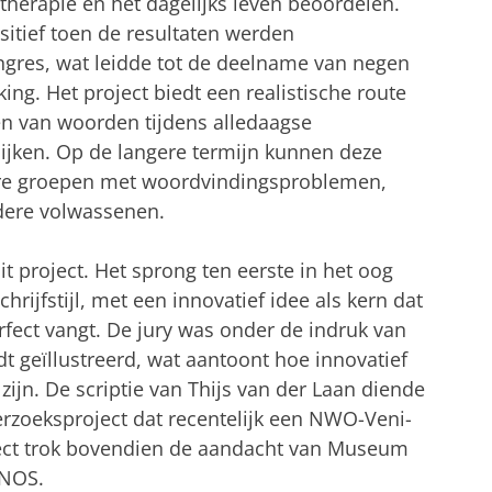
therapie en het dagelijks leven beoordelen.
sitief toen de resultaten werden
ngres, wat leidde tot de deelname van negen
ng. Het project biedt een realistische route
n van woorden tijdens alledaagse
jken. Op de langere termijn kunnen deze
re groepen met woordvindingsproblemen,
dere volwassenen.
it project. Het sprong ten eerste in het oog
hrijfstijl, met een innovatief idee als kern dat
rfect vangt. De jury was onder de indruk van
t geïllustreerd, wat aantoont hoe innovatief
ijn. De scriptie van Thijs van der Laan diende
erzoeksproject dat recentelijk een NWO-Veni-
ject trok bovendien de aandacht van Museum
 NOS.