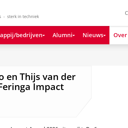
C
s - sterk in techniek
appij/bedrijven
Alumni
Nieuws
Over
 en Thijs van der
Feringa Impact