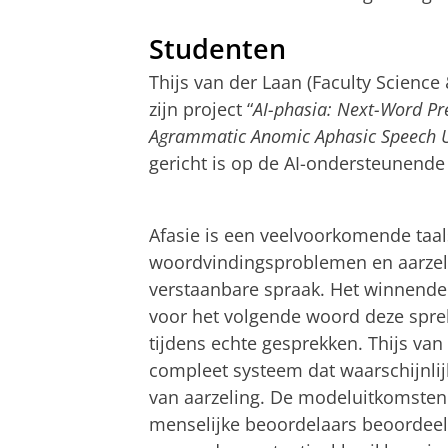
Studenten
Thijs van der Laan (Faculty Science
zijn project “
AI-phasia: Next-Word Pr
Agrammatic Anomic Aphasic Speech U
gericht is op de AI-ondersteunend
Thijs van der Laan over zijn project
Pas uw cookie ins
Afasie is een veelvoorkomende taals
woordvindingsproblemen en aarzelin
verstaanbare spraak. Het winnende
voor het volgende woord deze spre
tijdens echte gesprekken. Thijs va
compleet systeem dat waarschijnl
van aarzeling. De modeluitkomsten 
menselijke beoordelaars beoordeeld