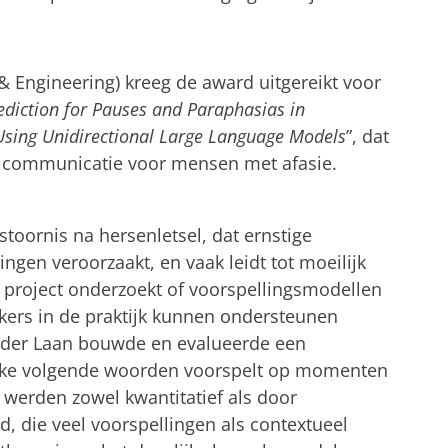
 & Engineering) kreeg de award uitgereikt voor
ediction for Pauses and Paraphasias in
sing Unidirectional Large Language Models
”, dat
e communicatie voor mensen met afasie.
tellingen aan
om deze video te zien
toornis na hersenletsel, dat ernstige
gen veroorzaakt, en vaak leidt tot moeilijk
 project onderzoekt of voorspellingsmodellen
kers in de praktijk kunnen ondersteunen
n der Laan bouwde en evalueerde een
ijke volgende woorden voorspelt op momenten
werden zowel kwantitatief als door
, die veel voorspellingen als contextueel