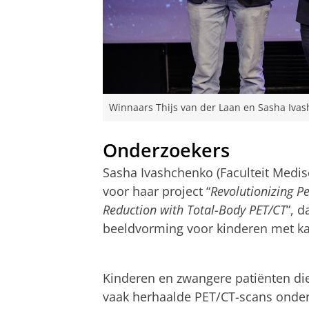
Winnaars Thijs van der Laan en Sasha Ivas
Onderzoekers
Sasha Ivashchenko (Faculteit Me
voor haar project “
Revolutionizing P
Reduction with Total-Body PET/CT
”, d
beeldvorming voor kinderen met ka
Sasha Ivashchenko over haar project
Pas uw cookie ins
Kinderen en zwangere patiënten d
vaak herhaalde PET/CT-scans onderga