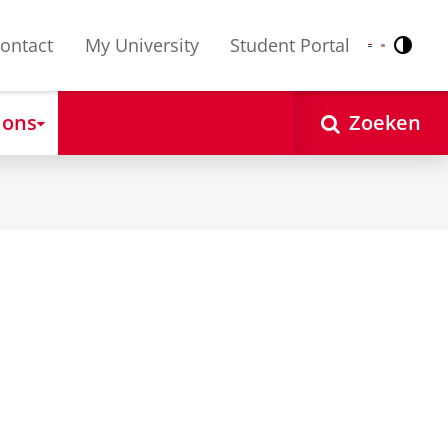
ontact
My University
Student Portal
Contr
Nederlands
English
 ons
Zoeken