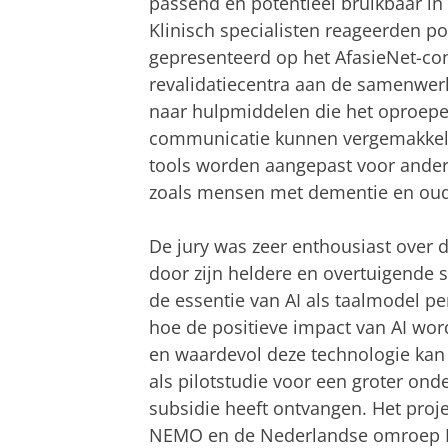
passend en potentieel bruikbaar in 
Klinisch specialisten reageerden po
gepresenteerd op het AfasieNet-co
revalidatiecentra aan de samenwerki
naar hulpmiddelen die het oproepe
communicatie kunnen vergemakkeli
tools worden aangepast voor ande
zoals mensen met dementie en ou
De jury was zeer enthousiast over d
door zijn heldere en overtuigende sc
de essentie van AI als taalmodel pe
hoe de positieve impact van AI word
en waardevol deze technologie kan z
als pilotstudie voor een groter ond
subsidie heeft ontvangen. Het pro
NEMO en de Nederlandse omroep