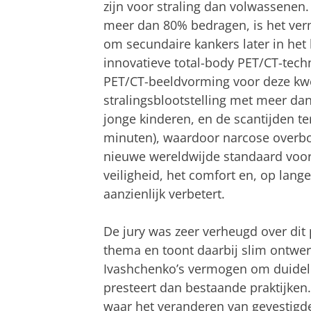
zijn voor straling dan volwassenen
meer dan 80% bedragen, is het verm
om secundaire kankers later in het
innovatieve total-body PET/CT-tech
PET/CT-beeldvorming voor deze kwe
stralingsblootstelling met meer d
jonge kinderen, en de scantijden t
minuten), waardoor narcose overbo
nieuwe wereldwijde standaard voor
veiligheid, het comfort en, op lan
aanzienlijk verbetert.
De jury was zeer verheugd over dit p
thema en toont daarbij slim ontwerp
Ivashchenko’s vermogen om duideli
presteert dan bestaande praktijken.
waar het veranderen van gevestigde