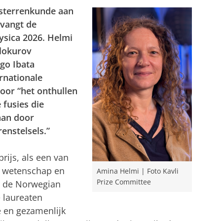
 sterrenkunde aan
tvangt de
fysica 2026. Helmi
elokurov
go Ibata
ernationale
oor “het onthullen
 fusies die
aan door
enstelsels.”
prijs, als een van
e wetenschap en
Amina Helmi | Foto Kavli
Prize Committee
or de Norwegian
 laureaten
 en gezamenlijk