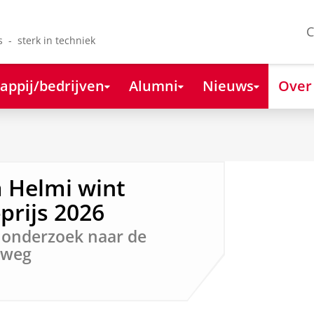
C
s - sterk in techniek
appij/bedrijven
Alumni
Nieuws
Over
 Helmi wint
-prijs 2026
 onderzoek naar de
kweg