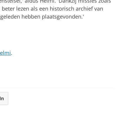
nstelsel,' aldus Helmi. 'Dankzij missies zoals
eter lezen als een historisch archief van
n geleden hebben plaatsgevonden.'
Helmi
.
In