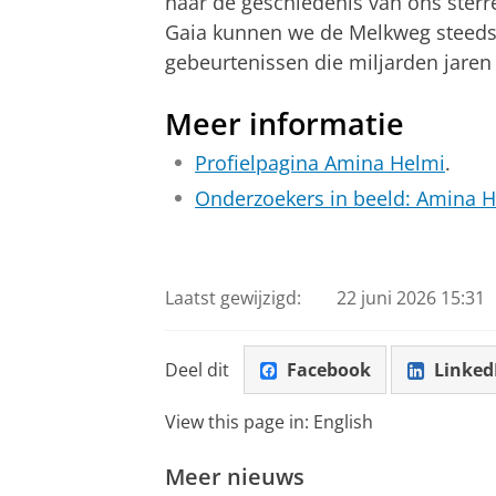
naar de geschiedenis van ons sterre
Gaia kunnen we de Melkweg steeds b
gebeurtenissen die miljarden jare
Meer informatie
Profielpagina Amina Helmi
.
Onderzoekers in beeld: Amina 
Laatst gewijzigd:
22 juni 2026 15:31
Deel dit
Facebook
Linked
View this page in:
English
Meer nieuws