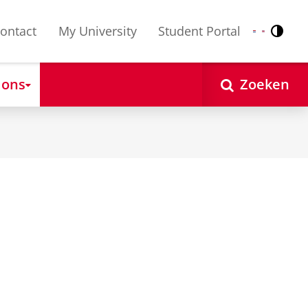
ontact
My University
Student Portal
Contr
Nederlands
English
 ons
Zoeken