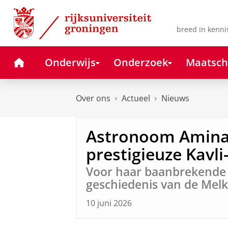
Skip
Skip
to
to
Content
Navigation
breed in kenni
Home
Onderwijs
Onderzoek
Maatsch
Over ons
Actueel
Nieuws
Astronoom Amina
prestigieuze Kavli
Voor haar baanbrekende
geschiedenis van de Mel
10 juni 2026