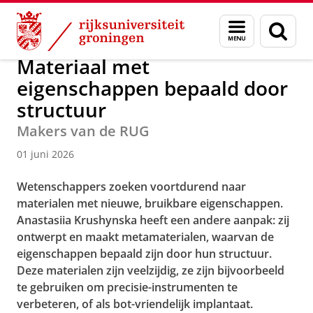
Skip
Skip
Over ons
Actueel
Nieuws
Menu
Zoek
to
to
en
Content
Navigation
zoeken
Materiaal met
eigenschappen bepaald door
structuur
Makers van de RUG
01 juni 2026
Wetenschappers zoeken voortdurend naar
materialen met nieuwe, bruikbare eigenschappen.
Anastasiia Krushynska heeft een andere aanpak: zij
ontwerpt en maakt metamaterialen, waarvan de
eigenschappen bepaald zijn door hun structuur.
Deze materialen zijn veelzijdig, ze zijn bijvoorbeeld
te gebruiken om precisie-instrumenten te
verbeteren, of als bot-vriendelijk implantaat.