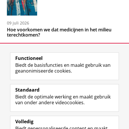
09 juli 2026
Hoe voorkomen we dat medicijnen in het milieu
terechtkomen?
Functioneel
Biedt de basisfuncties en maakt gebruik van
geanonimiseerde cookies.
F
L
R
I
Y
Volg de RUG
a
i
S
n
o
Standaard
c
n
S
s
u
Biedt de optimale werking en maakt gebruik
e
k
-
t
T
Studiekiezers
van onder andere videocookies.
b
e
f
a
u
Maatschappij/bedrijven
o
d
e
g
b
o
I
e
r
e
Alumni
k
n
d
a
-
Volledig
p
-
R
m
k
Biedt gepersonaliseerde content en maakt