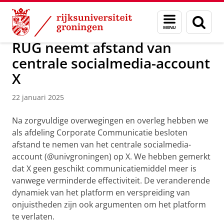
Skip
Skip
Over ons
Actueel
Nieuws
Menu
Zoek
to
to
en
Content
Navigation
zoeken
RUG neemt afstand van
centrale socialmedia-account
X
22 januari 2025
Na zorgvuldige overwegingen en overleg hebben we
als afdeling Corporate Communicatie besloten
afstand te nemen van het centrale socialmedia-
account (@univgroningen) op X. We hebben gemerkt
dat X geen geschikt communicatiemiddel meer is
vanwege verminderde effectiviteit. De veranderende
dynamiek van het platform en verspreiding van
onjuistheden zijn ook argumenten om het platform
te verlaten.