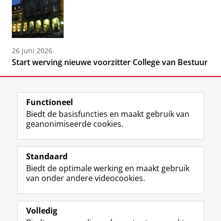
26 juni 2026
Start werving nieuwe voorzitter College van Bestuur
Functioneel
Biedt de basisfuncties en maakt gebruik van
geanonimiseerde cookies.
F
L
R
I
Y
Volg de RUG
a
i
S
n
o
Standaard
c
n
S
s
u
Biedt de optimale werking en maakt gebruik
e
k
-
t
T
Studiekiezers
van onder andere videocookies.
b
e
f
a
u
Maatschappij/bedrijven
o
d
e
g
b
o
I
e
r
e
Alumni
k
n
d
a
-
Volledig
p
-
R
m
k