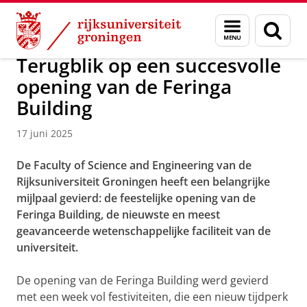
Skip
Skip
Over ons
Actueel
Nieuws
Menu
Zoek
to
to
en
Content
Navigation
zoeken
Terugblik op een succesvolle
opening van de Feringa
Building
17 juni 2025
De Faculty of Science and Engineering van de
Rijksuniversiteit Groningen heeft een belangrijke
mijlpaal gevierd: de feestelijke opening van de
Feringa Building, de nieuwste en meest
geavanceerde wetenschappelijke faciliteit van de
universiteit.
De opening van de Feringa Building werd gevierd
met een week vol festiviteiten, die een nieuw tijdperk