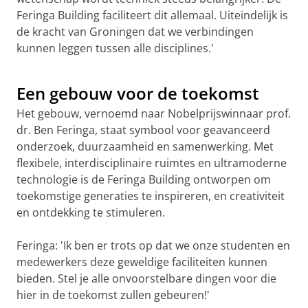
Feringa Building faciliteert dit allemaal. Uiteindelijk is
de kracht van Groningen dat we verbindingen
kunnen leggen tussen alle disciplines.'
De aftermovie van de de feestelijke opening van de
Feringa Building.
Pas uw cookie instellingen aan
om deze
video te zien
Een gebouw voor de toekomst
Het gebouw, vernoemd naar Nobelprijswinnaar prof.
dr. Ben Feringa, staat symbool voor geavanceerd
onderzoek, duurzaamheid en samenwerking. Met
flexibele, interdisciplinaire ruimtes en ultramoderne
technologie is de Feringa Building ontworpen om
toekomstige generaties te inspireren, en creativiteit
en ontdekking te stimuleren.
Feringa: 'Ik ben er trots op dat we onze studenten en
medewerkers deze geweldige faciliteiten kunnen
bieden. Stel je alle onvoorstelbare dingen voor die
hier in de toekomst zullen gebeuren!'