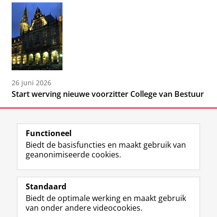
26 juni 2026
Start werving nieuwe voorzitter College van Bestuur
Functioneel
Biedt de basisfuncties en maakt gebruik van
geanonimiseerde cookies.
F
L
R
I
Y
Volg de RUG
a
i
S
n
o
Standaard
c
n
S
s
u
Biedt de optimale werking en maakt gebruik
e
k
-
t
T
Studiekiezers
van onder andere videocookies.
b
e
f
a
u