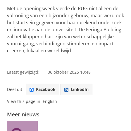
Met de openingsweek vierde de RUG niet alleen de
voltooiing van een bijzonder gebouw, maar werd ook
het startsein gegeven voor baanbrekend onderzoek
en innovatie aan de universiteit. De Feringa Building
zal het kloppend hart zijn van wetenschappelijke
vooruitgang, verbindingen stimuleren en impact
creëren, lokaal en wereldwijd.
Eerder opgenomen videoimpressie van de Feringa
Building
Pas uw cookie instellingen aan
om deze
video te zien
Laatst gewijzigd:
06 oktober 2025 10:48
Deel dit
Facebook
LinkedIn
View this page in:
English
Meer nieuws