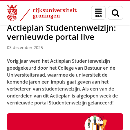
Skip
Skip
Over ons
Actueel
Nieuws
Menu
Zoek
to
to
en
Content
Navigation
zoeken
Actieplan Studentenwelzijn:
vernieuwde portal live
03 december 2025
Vorig jaar werd het Actieplan Studentenwelzijn
goedgekeurd door het College van Bestuur en de
Universiteitsraad, waarmee de universiteit de
komende jaren een impuls gaat geven aan het
verbeteren van studentenwelzijn. Als een van de
onderdelen van dit Actieplan is afgelopen week de
vernieuwde portal Studentenwelzijn gelanceerd!