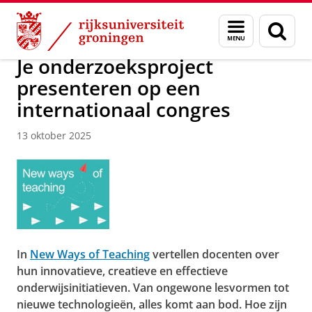
Skip
Skip
Over ons
Actueel
Nieuws
Menu
Zoek
to
to
en
Content
Navigation
zoeken
Je onderzoeksproject
presenteren op een
internationaal congres
13 oktober 2025
In
New Ways of Teaching
vertellen docenten over
hun innovatieve, creatieve en effectieve
onderwijsinitiatieven. Van ongewone lesvormen tot
nieuwe technologieën, alles komt aan bod. Hoe zijn