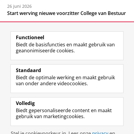
26 juni 2026
Start werving nieuwe voorzitter College van Bestuur
Functioneel
Biedt de basisfuncties en maakt gebruik van
geanonimiseerde cookies.
F
L
R
I
Y
Volg de RUG
a
i
S
n
o
Standaard
c
n
S
s
u
Biedt de optimale werking en maakt gebruik
e
k
-
t
T
Studiekiezers
van onder andere videocookies.
b
e
f
a
u
Maatschappij/bedrijven
o
d
e
g
b
o
I
e
r
e
Alumni
k
n
d
a
-
Volledig
p
-
R
m
k
Biedt gepersonaliseerde content en maakt
Over ons
a
p
i
-
a
gebruik van marketingcookies.
g
a
j
a
n
i
g
k
c
a
Disclaimer & Copyright
Privacy
Cookies
n
i
s
c
a
Stel je cookievoorkeur in. Lees onze
privacy
en