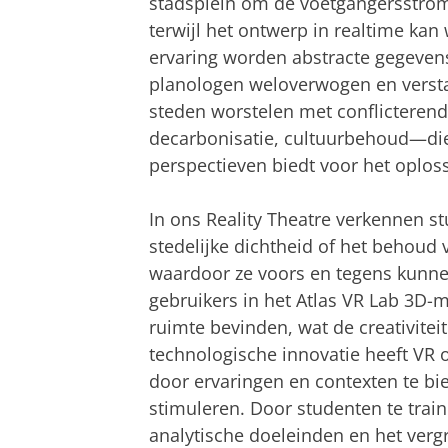
stadsplein om de voetgangersstrom
terwijl het ontwerp in realtime ka
ervaring worden abstracte gegevens
planologen weloverwogen en versta
steden worstelen met conflicterend
decarbonisatie, cultuurbehoud—di
perspectieven biedt voor het oplos
In ons Reality Theatre verkennen 
stedelijke dichtheid of het behoud 
waardoor ze voors en tegens kunne
gebruikers in het Atlas VR Lab 3D-m
ruimte bevinden, wat de creativite
technologische innovatie heeft VR 
door ervaringen en contexten te b
stimuleren. Door studenten te train
analytische doeleinden en het verg