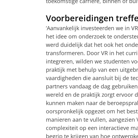
toekomstige carrière, binnen of bu
Voorbereidingen treff
‘Aanvankelijk investeerden we in V
het idee om onderzoek te onderste
werd duidelijk dat het ook het ond
transformeren. Door VR in het curr
integreren, wilden we studenten v
praktijk met behulp van een uitgeb
vaardigheden die aansluit bij de t
partners vandaag de dag gebruike
wereld en de praktijk zorgt ervoor
kunnen maken naar de beroepsprakt
oorspronkelijk opgezet om het best
manieren aan te vullen, aangezien V
complexiteit op een interactieve man
begrip te krijgen van hoe ontwerp