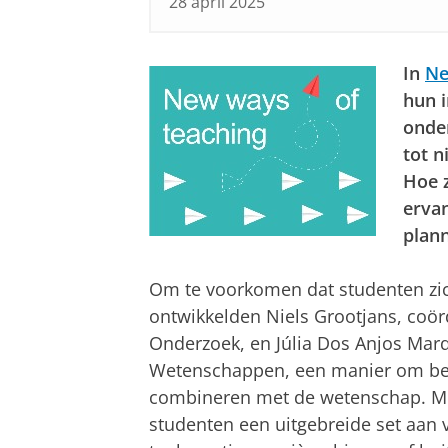
28 april 2025
In
Ne
hun i
onde
tot n
Hoe z
erva
plan
Om te voorkomen dat studenten zic
ontwikkelden Niels Grootjans, coö
Onderzoek, en Júlia Dos Anjos Mar
Wetenschappen, een manier om bela
combineren met de wetenschap. Met
studenten een uitgebreide set aan