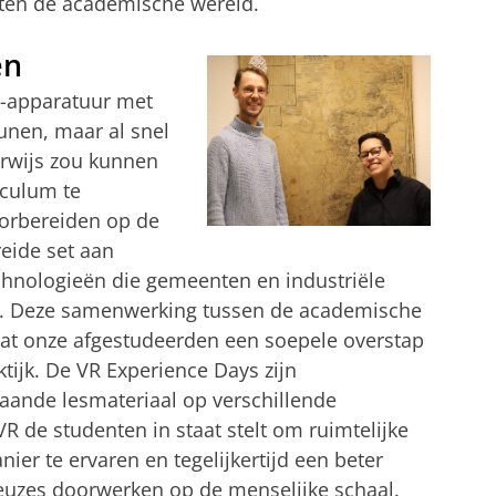
iten de academische wereld.
en
R-apparatuur met
unen, maar al snel
erwijs zou kunnen
iculum te
oorbereiden op de
reide set aan
echnologieën die gemeenten en industriële
n. Deze samenwerking tussen de academische
 dat onze afgestudeerden een soepele overstap
ijk. De VR Experience Days zijn
aande lesmateriaal op verschillende
R de studenten in staat stelt om ruimtelijke
ier te ervaren en tegelijkertijd een beter
keuzes doorwerken op de menselijke schaal.