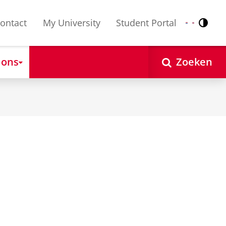
ontact
My University
Student Portal
Contr
Nederlands
English
 ons
Zoeken