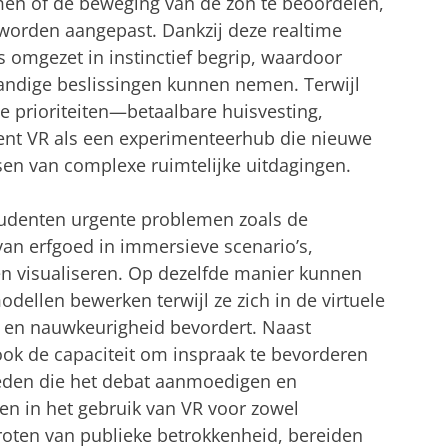
en of de beweging van de zon te beoordelen,
n worden aangepast. Dankzij deze realtime
 omgezet in instinctief begrip, waardoor
ndige beslissingen kunnen nemen. Terwijl
e prioriteiten—betaalbare huisvesting,
ent VR als een experimenteerhub die nieuwe
sen van complexe ruimtelijke uitdagingen.
studenten urgente problemen zoals de
van erfgoed in immersieve scenario’s,
n visualiseren. Op dezelfde manier kunnen
odellen bewerken terwijl ze zich in de virtuele
it en nauwkeurigheid bevordert. Naast
ook de capaciteit om inspraak te bevorderen
ieden die het debat aanmoedigen en
en in het gebruik van VR voor zowel
roten van publieke betrokkenheid, bereiden