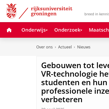
Skip
Skip
to
to
Content
Navigation
breed in kenni
Home
Onderwijs
Onderzoek
Maatsch
Over ons
Actueel
Nieuws
Gebouwen tot lev
VR-technologie he
studenten en hun
professionele inz
verbeteren