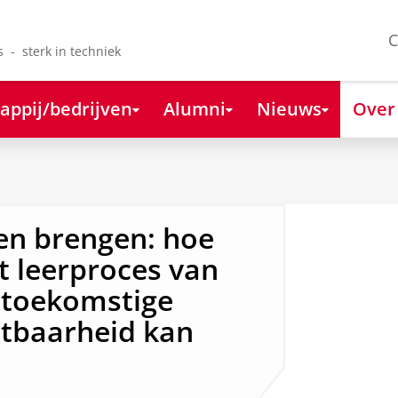
C
s - sterk in techniek
appij/bedrijven
Alumni
Nieuws
Over
en brengen: hoe
t leerproces van
 toekomstige
etbaarheid kan