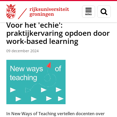
Skip
Skip
Over ons
Actueel
Nieuws
Menu
Zoek
to
to
en
Content
Navigation
zoeken
Voor het 'echie':
praktijkervaring opdoen door
work-based learning
09 december 2024
In New Ways of Teaching vertellen docenten over