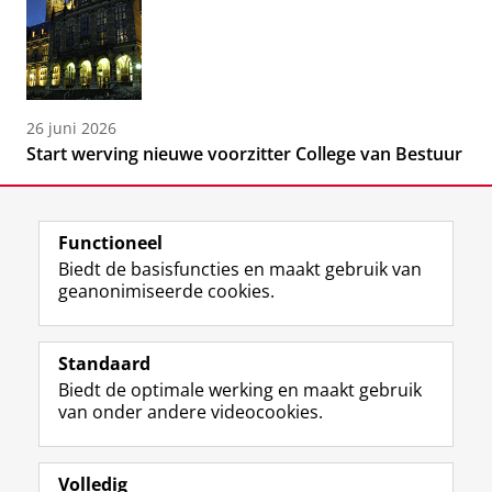
26 juni 2026
Start werving nieuwe voorzitter College van Bestuur
Functioneel
Biedt de basisfuncties en maakt gebruik van
geanonimiseerde cookies.
F
L
R
I
Y
Volg de RUG
a
i
S
n
o
Standaard
c
n
S
s
u
Biedt de optimale werking en maakt gebruik
e
k
-
t
T
Studiekiezers
van onder andere videocookies.
b
e
f
a
u
Maatschappij/bedrijven
o
d
e
g
b
o
I
e
r
e
Alumni
k
n
d
a
-
Volledig