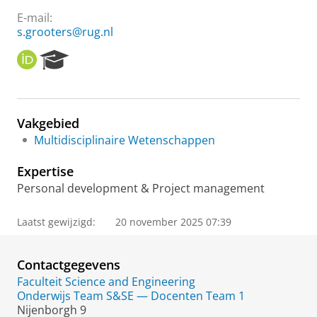
E-mail:
s.grooters@rug.nl
O
R
R
e
C
s
I
e
D
a
Vakgebied
r
Multidisciplinaire Wetenschappen
c
h
Expertise
P
o
Personal development & Project management
r
t
Laatst gewijzigd:
20 november 2025 07:39
a
l
Contactgegevens
Faculteit Science and Engineering
Onderwijs Team S&SE — Docenten Team 1
Nijenborgh 9