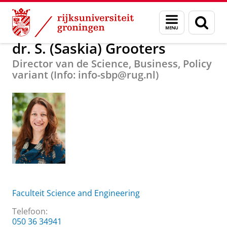
Skip
Skip
Over ons
dr. S. (Saskia) Grooters
Menu
Zoek
to
to
en
Content
Navigation
zoeken
dr. S. (Saskia) Grooters
Director van de Science, Business, Policy
variant (Info: info-sbp@rug.nl)
Faculteit Science and Engineering
Telefoon:
050 36 34941