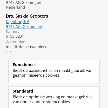
9747 AG Groningen
Nederland
Drs. Saskia Grooters
Nijenborgh 6
9747 AG
Groningen
Kamer:
5158.0231
Werktijden:
ma, di, do, vr (wo niet)
Telefoon:
050 36 34941
Functioneel
Biedt de basisfuncties en maakt gebruik van
geanonimiseerde cookies.
F
L
R
I
Y
Volg de RUG
a
i
S
n
o
Standaard
c
n
S
s
u
Biedt de optimale werking en maakt gebruik
e
k
-
t
T
Studiekiezers
van onder andere videocookies.
b
e
f
a
u
Maatschappij/bedrijven
o
d
e
g
b