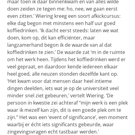
maar toen ik daar binnenkwam en van alles wilde
doen zeiden ze tegen me: ho, nee, we gaan eerst
even zitten.’ Wiering kreeg een soort afkickcursus:
elke dag begon met minstens een half uur goed
koffiedrinken. ‘Ik dacht eerst steeds: laten we wat
doen, kom op, dit kan efficiënter, maar
langzamerhand begon ik de waarde van al dat
koffiedrinken te zien.’ De waarde zat ‘m in de ruimte
om het werk heen. Tijdens het koffiedrinken werd er
veel gepraat, en daardoor kende iedereen elkaar
heel goed, alle neuzen stonden dezelfde kant op.
‘Het kwam voor dat mensen daar heel intieme
dingen deelden, iets wat je op de universiteit veel
minder snel ziet gebeuren,’ vertelt Wiering. ‘De
persoon in kwestie zei achteraf “mijn werk is een plek
waar ik mezelf kan zijn, dit is een goede plek om te
zijn.” Het was een ‘event of significance’, een moment
waarbij er écht iets significants gebeurde, waar
zingevingsvragen echt tastbaar werden.'