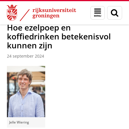
Skip
Skip
Over ons
Actueel
Nieuws
Menu
Zoek
to
to
en
Content
Navigation
zoeken
Hoe ezelpoep en
koffiedrinken betekenisvol
kunnen zijn
24 september 2024
Jelle Wiering