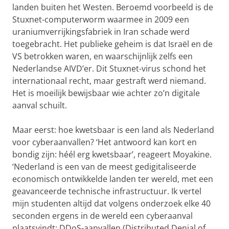
landen buiten het Westen. Beroemd voorbeeld is de
Stuxnet-computerworm waarmee in 2009 een
uraniumverrijkingsfabriek in Iran schade werd
toegebracht. Het publieke geheim is dat Israël en de
VS betrokken waren, en waarschijnlijk zelfs een
Nederlandse AIVD’er. Dit Stuxnet-virus schond het
internationaal recht, maar gestraft werd niemand.
Het is moeilijk bewijsbaar wie achter zo’n digitale
aanval schuilt.
Maar eerst: hoe kwetsbaar is een land als Nederland
voor cyberaanvallen? ‘Het antwoord kan kort en
bondig zijn: héél erg kwetsbaar’, reageert Moyakine.
‘Nederland is een van de meest gedigitaliseerde
economisch ontwikkelde landen ter wereld, met een
geavanceerde technische infrastructuur. Ik vertel
mijn studenten altijd dat volgens onderzoek elke 40
seconden ergens in de wereld een cyberaanval
plaatsvindt: DDoS-aanvallen (Distributed Denial of