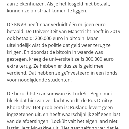
aan ziekenhuizen. Als je het losgeld niet betaalt,
kunnen ze op straat komen te liggen.
De KNVB heeft naar verluidt één miljoen euro
betaald. De Universiteit van Maastricht heeft in 2019
ook betaald: 200.000 euro in bitcoin. Maar
uiteindelijk wist de politie dat geld weer terug te
krijgen. En doordat de bitcoin in waarde was
gestegen, kreeg de universiteit zelfs 300.000 euro
extra terug. Ze hebben er dus zelfs geld mee
verdiend. Dat hebben ze geïnvesteerd in een fonds
voor noodlijdende studenten.’
De beruchtste ransomware is LockBit. Begin mei
bleek dat hiervan verdacht wordt: de Rus Dmitry
Khoroshev. Het probleem is: Rusland levert geen
ingezetenen uit, en heeft waarschijnlijk zelf geen last
van de afpersingen. ‘LockBit valt het eigen land niet
lastig’, legt Moyakine uit. ‘Het gaat zelfs zo ver dat je