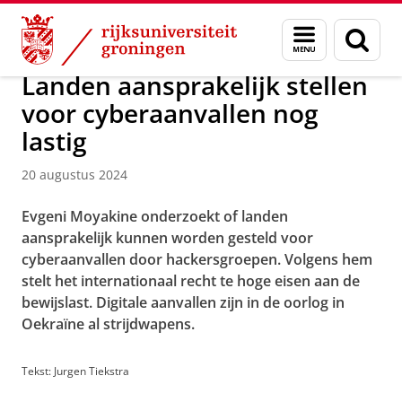
Skip
Skip
Over ons
Actueel
Nieuws
Menu
Zoek
to
to
en
Content
Navigation
zoeken
Landen aansprakelijk stellen
voor cyberaanvallen nog
lastig
20 augustus 2024
Evgeni Moyakine onderzoekt of landen
aansprakelijk kunnen worden gesteld voor
cyberaanvallen door hackersgroepen. Volgens hem
stelt het internationaal recht te hoge eisen aan de
bewijslast. Digitale aanvallen zijn in de oorlog in
Oekraïne al strijdwapens.
Tekst: Jurgen Tiekstra