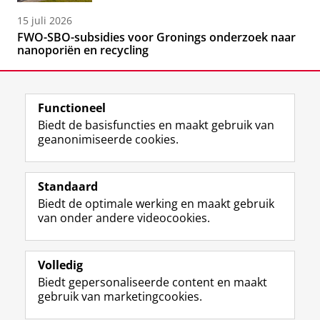
15 juli 2026
FWO-SBO-subsidies voor Gronings onderzoek naar
nanoporiën en recycling
Functioneel
Biedt de basisfuncties en maakt gebruik van
geanonimiseerde cookies.
F
L
R
I
Y
Volg de RUG
a
i
S
n
o
Standaard
c
n
S
s
u
Biedt de optimale werking en maakt gebruik
e
k
-
t
T
Studiekiezers
van onder andere videocookies.
b
e
f
a
u
Maatschappij/bedrijven
o
d
e
g
b
o
I
e
r
e
Alumni
k
n
d
a
-
Volledig
p
-
R
m
k
Biedt gepersonaliseerde content en maakt
Over ons
a
p
i
-
a
gebruik van marketingcookies.
g
a
j
a
n