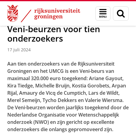
Skip
Skip
Over ons
Actueel
Nieuws
Menu
Zoek
to
to
en
Content
Navigation
zoeken
Veni-beurzen voor tien
onderzoekers
17 juli 2024
Aan tien onderzoekers van de Rijksuniversiteit
Groningen en het UMCG is een Veni-beurs van
maximaal
320.000 euro toegekend: Ariane Gayout,
Kira Tiedge, Michelle Bruijn, Kostia Gorobets, Arpan
Rijal, Amaury de Vicq de Cumptich, Lars de Wildt,
Merel Semeijn, Tycho Dekkers en Valerie Wiersma.
De Veni-beurzen worden jaarlijks toegekend door de
Nederlandse Organisatie voor Wetenschappelijk
onderzoek (NWO) en zijn gericht op excellente
onderzoekers die onlangs gepromoveerd zijn.