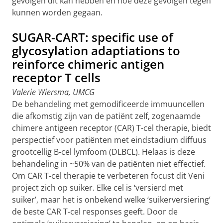
gevolgen dit kan hebben en hoe deze gevolgen tegen
kunnen worden gegaan.
SUGAR-CART: specific use of
glycosylation adaptiations to
reinforce chimeric antigen
receptor T cells
Valerie Wiersma, UMCG
De behandeling met gemodificeerde immuuncellen
die afkomstig zijn van de patiënt zelf, zogenaamde
chimere antigeen receptor (CAR) T-cel therapie, biedt
perspectief voor patiënten met eindstadium diffuus
grootcellig B-cel lymfoom (DLBCL). Helaas is deze
behandeling in ~50% van de patiënten niet effectief.
Om CAR T-cel therapie te verbeteren focust dit Veni
project zich op suiker. Elke cel is ‘versierd met
suiker’, maar het is onbekend welke ‘suikerversiering’
de beste CAR T-cel responses geeft. Door de