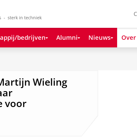
C
s - sterk in techniek
appij/bedrijven
Alumni
Nieuws
Over
Martijn Wieling
aar
e voor