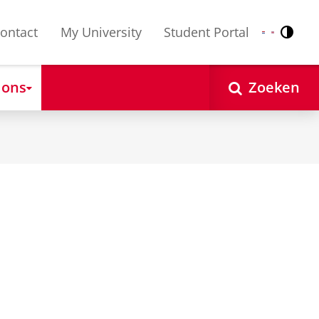
ontact
My University
Student Portal
Contr
Nederlands
English
 ons
Zoeken