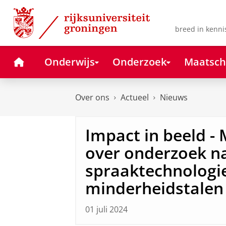
Skip
Skip
to
to
Content
Navigation
breed in kenni
Home
Onderwijs
Onderzoek
Maatsch
Over ons
Actueel
Nieuws
Impact in beeld - 
over onderzoek n
spraaktechnologi
minderheidstalen
01 juli 2024