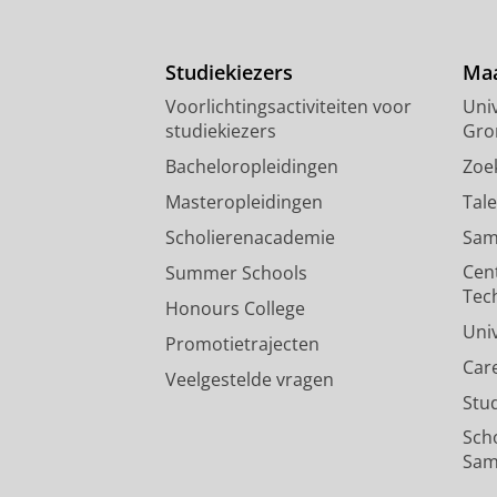
Studiekiezers
Maa
Voorlichtingsactiviteiten voor
Univ
studiekiezers
Gro
Bacheloropleidingen
Zoe
Masteropleidingen
Tal
Scholierenacademie
Sam
Cen
Summer Schools
Tec
Honours College
Uni
Promotietrajecten
Car
Veelgestelde vragen
Stu
Sch
Sam