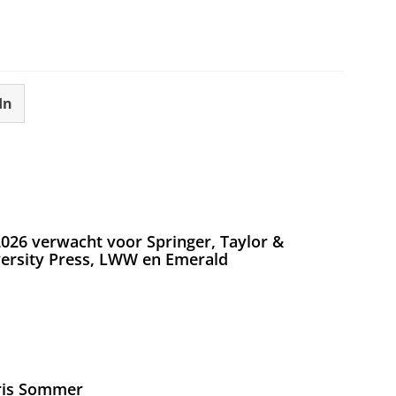
tellingen aan
om deze video te zien
In
026 verwacht voor Springer, Taylor &
versity Press, LWW en Emerald
Iris Sommer