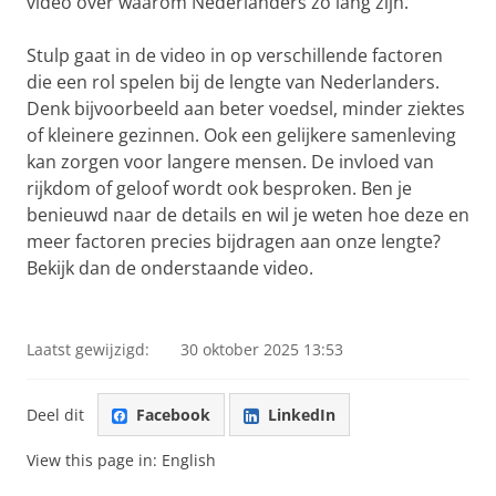
video over waarom Nederlanders zo lang zijn.
Stulp gaat in de video in op verschillende factoren
die een rol spelen bij de lengte van Nederlanders.
Denk bijvoorbeeld aan beter voedsel, minder ziektes
of kleinere gezinnen. Ook een gelijkere samenleving
kan zorgen voor langere mensen. De invloed van
rijkdom of geloof wordt ook besproken. Ben je
benieuwd naar de details en wil je weten hoe deze en
meer factoren precies bijdragen aan onze lengte?
Bekijk dan de onderstaande video.
Waarom zo lang met Gert Stulp
Pas uw cookie instellingen aan
om deze
video te zien
Laatst gewijzigd:
30 oktober 2025 13:53
Deel dit
Facebook
LinkedIn
View this page in:
English