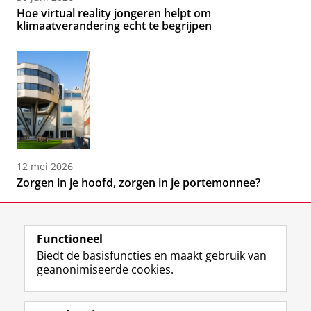
Hoe virtual reality jongeren helpt om
klimaatverandering echt te begrijpen
12 mei 2026
Zorgen in je hoofd, zorgen in je portemonnee?
Functioneel
Biedt de basisfuncties en maakt gebruik van
geanonimiseerde cookies.
F
L
R
I
Y
Volg de RUG
a
i
S
n
o