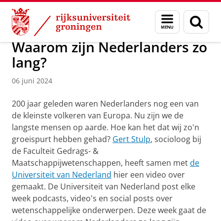
Skip
Skip
Over ons
Actueel
Nieuws
Menu
Zoek
to
to
en
Content
Navigation
zoeken
Waarom zijn Nederlanders zo
lang?
06 juni 2024
200 jaar geleden waren Nederlanders nog een van
de kleinste volkeren van Europa. Nu zijn we de
langste mensen op aarde. Hoe kan het dat wij zo'n
groeispurt hebben gehad?
Gert Stulp
, socioloog bij
de Faculteit Gedrags- &
Maatschappijwetenschappen, heeft samen met
de
Universiteit van Nederland
hier een video over
gemaakt. De Universiteit van Nederland post elke
week podcasts, video's en social posts over
wetenschappelijke onderwerpen. Deze week gaat de