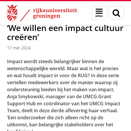
Skip
Skip
Over ons
Actueel
Nieuws
Menu
Zoek
to
to
en
Content
Navigation
zoeken
‘We willen een impact cultuur
creëren’
17 mei 2024
Impact wordt steeds belangrijker binnen de
wetenschappelijke wereld. Maar wat is het precies
en wat houdt impact in voor de RUG? In deze serie
vertellen medewerkers over de manier waarop zij
ondersteuning bieden bij het maken van impact.
Anja Smykowski, manager van de UMCG Grant
Support Hub en coördinator van het UMCG Impact
Team, deelt in deze derde aflevering haar verhaal.
‘Een onderzoeker die zich alleen richt op de
uitkomst, kan belangrijke stakeholders over het