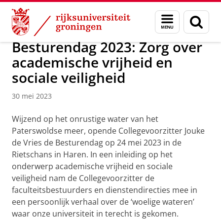
Skip
Skip
Over ons
Actueel
Nieuws
Menu
Zoek
to
to
en
Content
Navigation
zoeken
Besturendag 2023: Zorg over
academische vrijheid en
sociale veiligheid
30 mei 2023
Wijzend op het onrustige water van het
Paterswoldse meer, opende Collegevoorzitter Jouke
de Vries de Besturendag op 24 mei 2023 in de
Rietschans in Haren. In een inleiding op het
onderwerp academische vrijheid en sociale
veiligheid nam de Collegevoorzitter de
faculteitsbestuurders en dienstendirecties mee in
een persoonlijk verhaal over de ‘woelige wateren’
waar onze universiteit in terecht is gekomen.