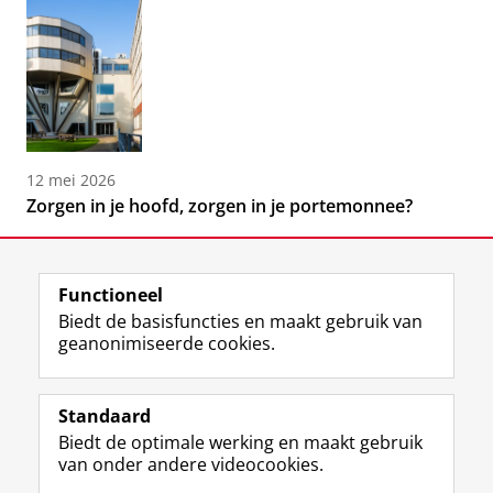
12 mei 2026
Zorgen in je hoofd, zorgen in je portemonnee?
Functioneel
Biedt de basisfuncties en maakt gebruik van
geanonimiseerde cookies.
F
L
R
I
Y
Volg de RUG
a
i
S
n
o
Standaard
c
n
S
s
u
Biedt de optimale werking en maakt gebruik
e
k
-
t
T
Studiekiezers
van onder andere videocookies.
b
e
f
a
u
Maatschappij/bedrijven
o
d
e
g
b