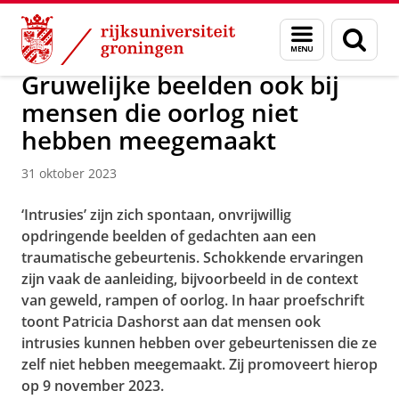
Skip
Skip
Over ons
Actueel
Nieuws
Menu
Zoek
to
to
en
Content
Navigation
zoeken
Gruwelijke beelden ook bij
mensen die oorlog niet
hebben meegemaakt
31 oktober 2023
‘Intrusies’ zijn zich spontaan, onvrijwillig
opdringende beelden of gedachten aan een
traumatische gebeurtenis. Schokkende ervaringen
zijn vaak de aanleiding, bijvoorbeeld in de context
van geweld, rampen of oorlog. In haar proefschrift
toont Patricia Dashorst aan dat mensen ook
intrusies kunnen hebben over gebeurtenissen die ze
zelf niet hebben meegemaakt. Zij promoveert hierop
op 9 november 2023.