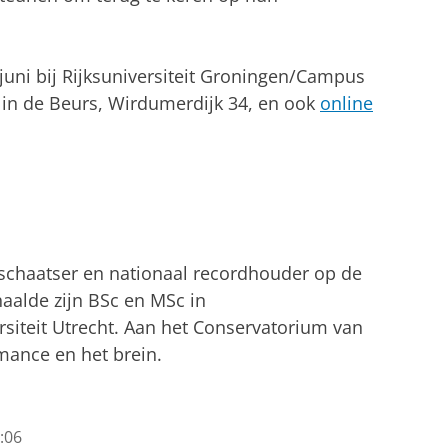
uni bij Rijksuniversiteit Groningen/Campus
e in de Beurs, Wirdumerdijk 34, en ook
online
schaatser en nationaal recordhouder op de
aalde zijn BSc en MSc in
iteit Utrecht. Aan het Conservatorium van
mance en het brein.
re schaatser
tellingen aan
om deze video te zien
:06