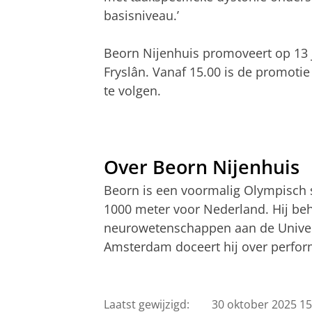
basisniveau.’
Beorn Nijenhuis promoveert op 13 j
Fryslân. Vanaf 15.00 is de promoti
te volgen.
Over Beorn Nijenhuis
Beorn is een voormalig Olympisch 
1000 meter voor Nederland. Hij beh
neurowetenschappen aan de Univers
Amsterdam doceert hij over perfor
Zwabbervoet, de nachtmerrie van iede
Pas uw cookie ins
Laatst gewijzigd:
30 oktober 2025 15