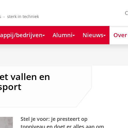
C
s - sterk in techniek
appij/bedrijven
Alumni
Nieuws
Over
t vallen en
sport
Stel je voor: je presteert op
topniveau en doet er alles aan om