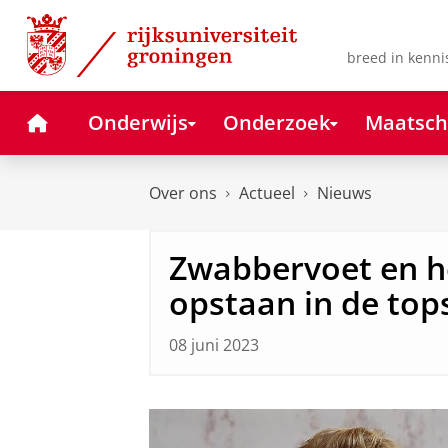
Skip
Skip
to
to
Content
Navigation
breed in kenni
Home
Onderwijs
Onderzoek
Maatsch
Over ons
Actueel
Nieuws
Zwabbervoet en he
opstaan in de top
08 juni 2023