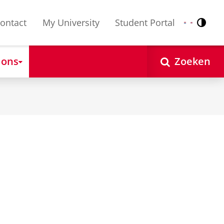
ontact
My University
Student Portal
Contr
Nederlands
English
 ons
Zoeken